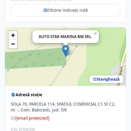
Obține indicații rută
×
+
AUTO STAR MARINA BM SRL
−
Navighează
Adresă stație
SOLA 70, PARCELA 114, SPAŢIUL COMERCIAL C1 SI C2,
nr. -, Com. Bobicesti, jud. Olt
[email protected]
CUI: 37502332