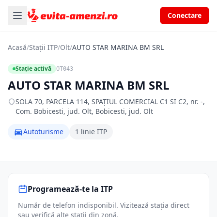
Conectare
Acasă
/
Stații ITP
/
Olt
/
AUTO STAR MARINA BM SRL
Stație activă
OT043
AUTO STAR MARINA BM SRL
SOLA 70, PARCELA 114, SPAŢIUL COMERCIAL C1 SI C2, nr. -,
Com. Bobicesti, jud. Olt, Bobicesti, jud. Olt
Autoturisme
1 linie ITP
Programează-te la ITP
Număr de telefon indisponibil. Vizitează stația direct
sau verifică alte stații din zonă.