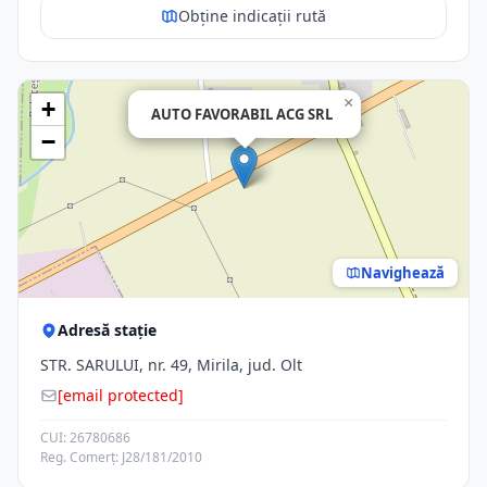
Obține indicații rută
×
+
AUTO FAVORABIL ACG SRL
−
Navighează
Adresă stație
STR. SARULUI, nr. 49, Mirila, jud. Olt
[email protected]
CUI: 26780686
Reg. Comerț: J28/181/2010