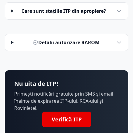
Care sunt stațiile ITP din apropiere?
Detalii autorizare RAROM
Nu uita de ITP!
Primești notificări gratuite prin SMS și email
înainte de expirarea ITP-ului, RCA-ului și
Rovinietei.
Verifică ITP