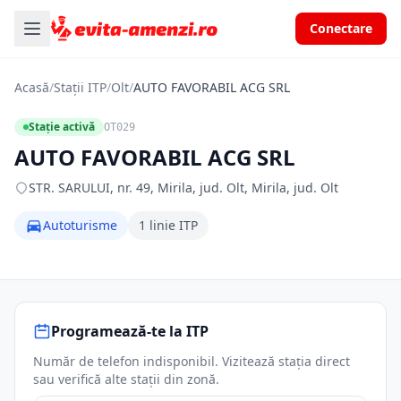
Conectare
Acasă
/
Stații ITP
/
Olt
/
AUTO FAVORABIL ACG SRL
Stație activă
OT029
AUTO FAVORABIL ACG SRL
STR. SARULUI, nr. 49, Mirila, jud. Olt, Mirila, jud. Olt
Autoturisme
1 linie ITP
Programează-te la ITP
Număr de telefon indisponibil. Vizitează stația direct
sau verifică alte stații din zonă.