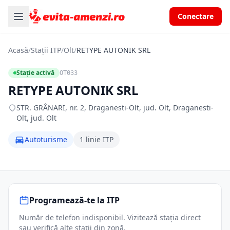
Conectare
Acasă
/
Stații ITP
/
Olt
/
RETYPE AUTONIK SRL
Stație activă
OT033
RETYPE AUTONIK SRL
STR. GRÂNARI, nr. 2, Draganesti-Olt, jud. Olt, Draganesti-
Olt, jud. Olt
Autoturisme
1 linie ITP
Programează-te la ITP
Număr de telefon indisponibil. Vizitează stația direct
sau verifică alte stații din zonă.