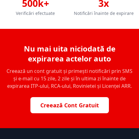
500k+
3x
Verificări efectuate
Notificări înainte de expirare
Nu mai uita niciodată de
expirarea actelor auto
Creează un cont gratuit și primești notificări prin SMS
și e-mail cu 15 zile, 2 zile și în ultima zi înainte de
expirarea ITP-ului, RCA-ului, Rovinietei și Licenței ARR.
Creează Cont Gratuit