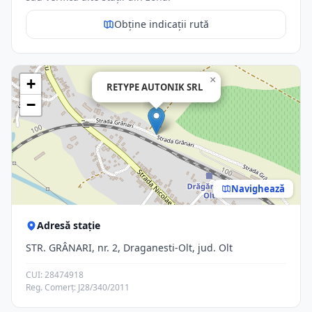
Obține indicații rută
×
+
RETYPE AUTONIK SRL
−
Navighează
Adresă stație
STR. GRÂNARI, nr. 2, Draganesti-Olt, jud. Olt
CUI: 28474918
Reg. Comerț: J28/340/2011