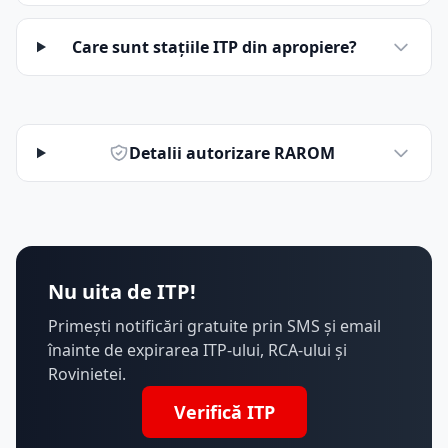
Care sunt stațiile ITP din apropiere?
Detalii autorizare RAROM
Nu uita de ITP!
Primești notificări gratuite prin SMS și email
înainte de expirarea ITP-ului, RCA-ului și
Rovinietei.
Verifică ITP