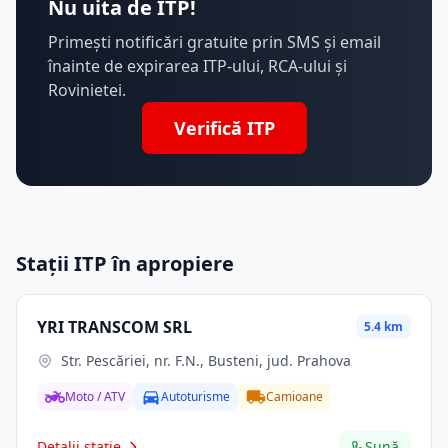
Nu uita de ITP!
Primești notificări gratuite prin SMS și email
înainte de expirarea ITP-ului, RCA-ului și
Rovinietei.
Verifică ITP
Stații ITP în apropiere
YRI TRANSCOM SRL
5.4 km
Str. Pescăriei, nr. F.N., Busteni, jud. Prahova
Moto / ATV
Autoturisme
Camioane
Detalii stație
Sună