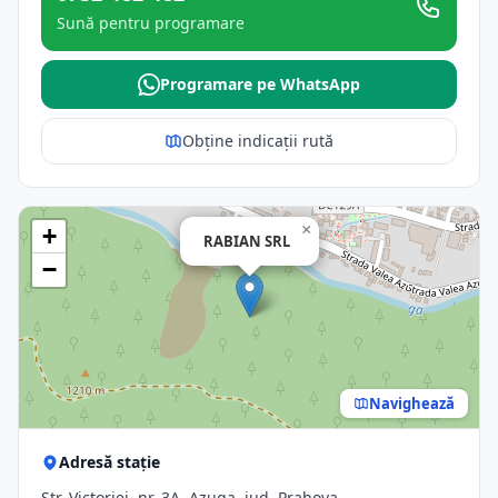
Sună pentru programare
Programare pe WhatsApp
Obține indicații rută
×
+
RABIAN SRL
−
Navighează
Adresă stație
Str. Victoriei, nr. 3A, Azuga, jud. Prahova