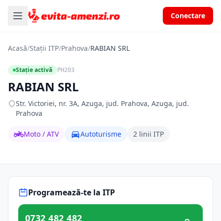
Conectare
Acasă
/
Stații ITP
/
Prahova
/
RABIAN SRL
Stație activă
PH203
RABIAN SRL
Str. Victoriei, nr. 3A, Azuga, jud. Prahova, Azuga, jud.
Prahova
Moto / ATV
Autoturisme
2 linii ITP
Programează-te la ITP
0732 482 482