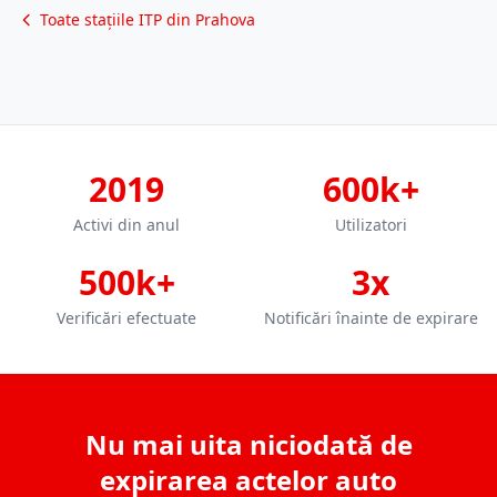
Toate stațiile ITP din Prahova
2019
600k+
Activi din anul
Utilizatori
500k+
3x
Verificări efectuate
Notificări înainte de expirare
Nu mai uita niciodată de
expirarea actelor auto