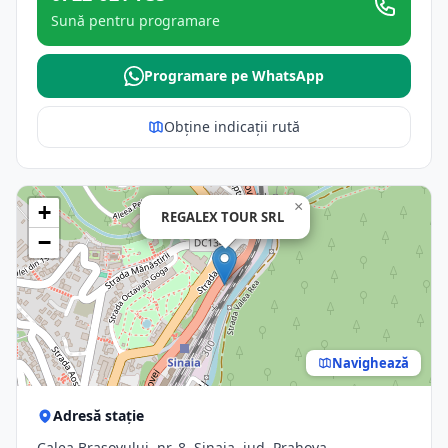
Sună pentru programare
Programare pe WhatsApp
Obține indicații rută
×
+
REGALEX TOUR SRL
−
Navighează
Adresă stație
Calea Brașovului, nr. 8, Sinaia, jud. Prahova