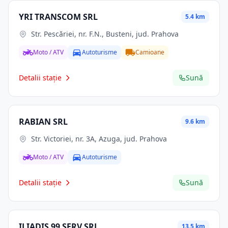
YRI TRANSCOM SRL
5.4 km
Str. Pescăriei, nr. F.N., Busteni, jud. Prahova
Moto / ATV
Autoturisme
Camioane
Detalii stație
Sună
RABIAN SRL
9.6 km
Str. Victoriei, nr. 3A, Azuga, jud. Prahova
Moto / ATV
Autoturisme
Detalii stație
Sună
ILIADIS 99 SERV SRL
13.5 km