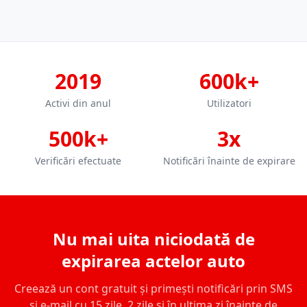
2019
600k+
Activi din anul
Utilizatori
500k+
3x
Verificări efectuate
Notificări înainte de expirare
Nu mai uita niciodată de
expirarea actelor auto
Creează un cont gratuit și primești notificări prin SMS
și e-mail cu 15 zile, 2 zile și în ultima zi înainte de