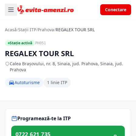
Conectare
Acasă
/
Stații ITP
/
Prahova
/
REGALEX TOUR SRL
Stație activă
PH051
REGALEX TOUR SRL
Calea Brașovului, nr. 8, Sinaia, jud. Prahova, Sinaia, jud.
Prahova
Autoturisme
1 linie ITP
Programează-te la ITP
0722 621 735