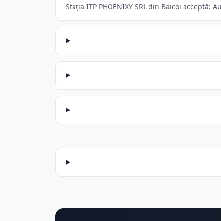
Stația ITP PHOENIXY SRL din Baicoi acceptă: Aut