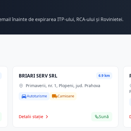
email înainte de expirarea ITP-ului, RCA-ului și Rovinietei.
BRIARI SERV SRL
6.9 km
Primaverii, nr. 1, Plopeni, jud. Prahova
Autoturisme
Camioane
Detalii stație
Sună