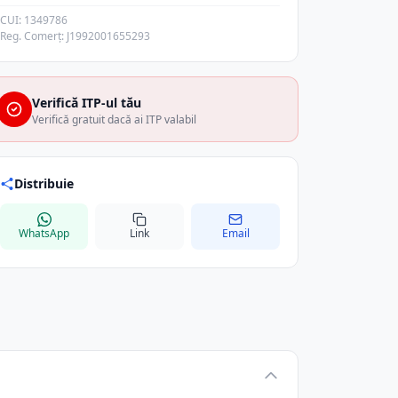
CUI: 1349786
Reg. Comerț: J1992001655293
Verifică ITP-ul tău
Verifică gratuit dacă ai ITP valabil
Distribuie
WhatsApp
Link
Email