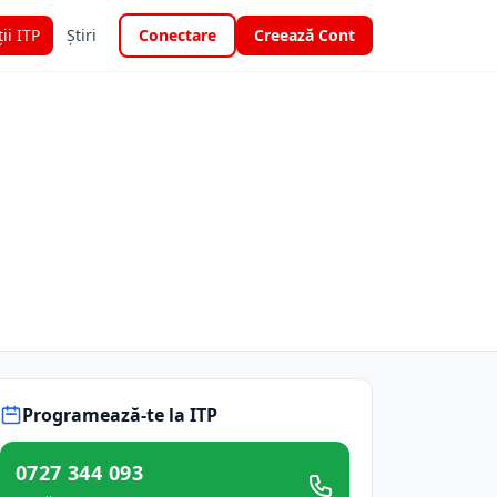
ții ITP
Știri
Conectare
Creează Cont
Programează-te la ITP
0727 344 093