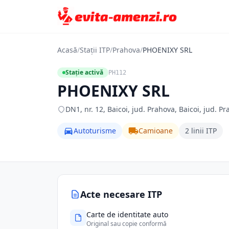
Acasă
/
Stații ITP
/
Prahova
/
PHOENIXY SRL
Stație activă
PH112
PHOENIXY SRL
DN1, nr. 12, Baicoi, jud. Prahova, Baicoi, jud. P
Autoturisme
Camioane
2 linii ITP
Acte necesare ITP
Carte de identitate auto
Original sau copie conformă