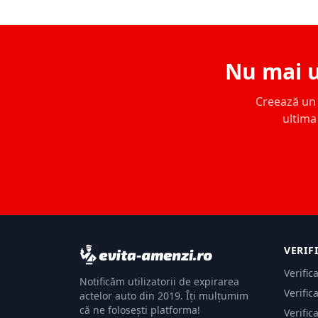
Nu mai u
Creează un c
ultima 
VERIF
Verific
Notificăm utilizatorii de expirarea
Verific
actelor auto din 2019. Îți mulțumim
că ne folosești platforma!
Verific