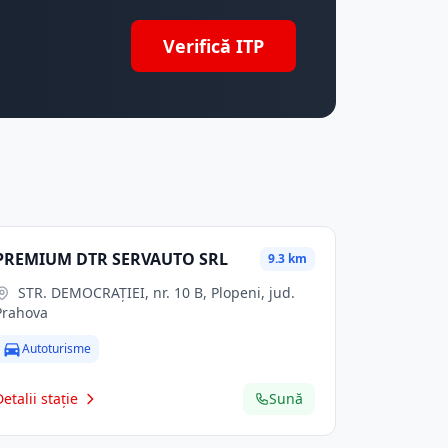
Verifică ITP
PREMIUM DTR SERVAUTO SRL
9.3 km
STR. DEMOCRAŢIEI, nr. 10 B, Plopeni, jud.
Prahova
Autoturisme
Detalii stație
Sună