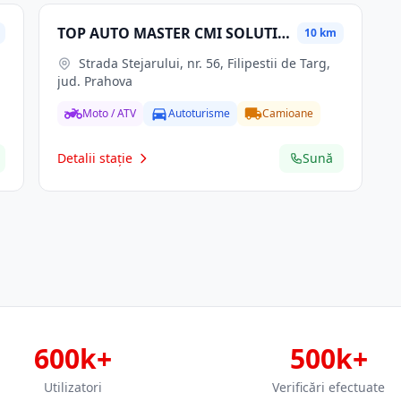
TOP AUTO MASTER CMI SOLUTIONS SRL
10 km
Strada Stejarului, nr. 56, Filipestii de Targ,
jud. Prahova
Moto / ATV
Autoturisme
Camioane
Detalii stație
Sună
600k+
500k+
Utilizatori
Verificări efectuate