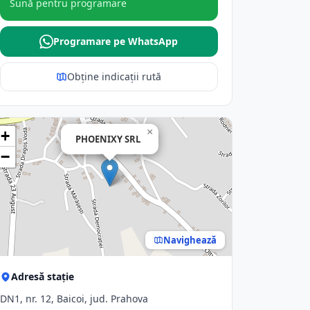
Sună pentru programare
Programare pe WhatsApp
Obține indicații rută
×
+
PHOENIXY SRL
−
Navighează
Adresă stație
DN1, nr. 12, Baicoi, jud. Prahova