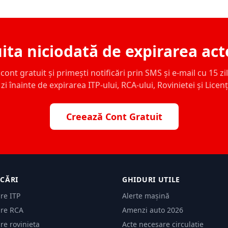
ita niciodată de expirarea act
ont gratuit și primești notificări prin SMS și e-mail cu 15 zile,
zi înainte de expirarea ITP-ului, RCA-ului, Rovinietei și Licen
Creează Cont Gratuit
ICĂRI
GHIDURI UTILE
are ITP
Alerte mașină
are RCA
Amenzi auto 2026
are rovinieta
Acte necesare circulație