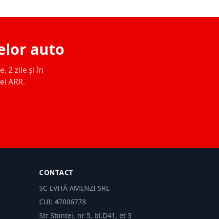
elor auto
 2 zile și în
ței ARR.
CONTACT
SC EVITĂ AMENZI SRL
CUI: 47006778
Str Științei, nr 5, bl.D41, et 3