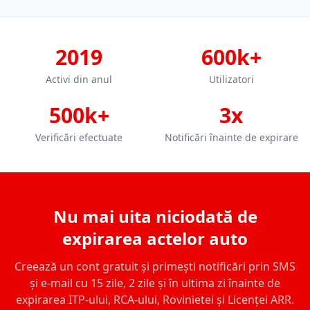
2019
600k+
Activi din anul
Utilizatori
500k+
3x
Verificări efectuate
Notificări înainte de expirare
Nu mai uita niciodată de
expirarea actelor auto
Creează un cont gratuit și primești notificări prin SMS
și e-mail cu 15 zile, 2 zile și în ultima zi înainte de
expirarea ITP-ului, RCA-ului, Rovinietei și Licenței ARR.