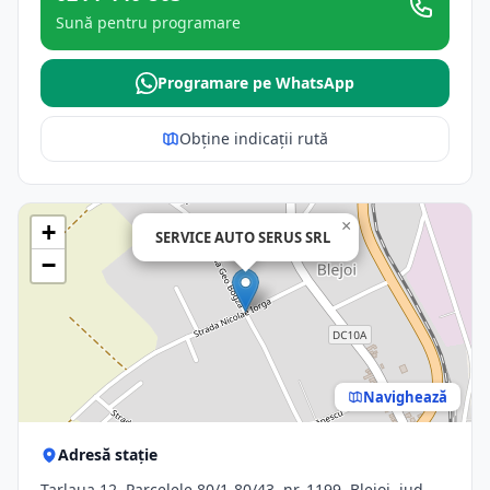
Sună pentru programare
Programare pe WhatsApp
Obține indicații rută
×
+
SERVICE AUTO SERUS SRL
−
Navighează
Adresă stație
Tarlaua 12, Parcelele 80/1-80/43, nr. 1199, Blejoi, jud.