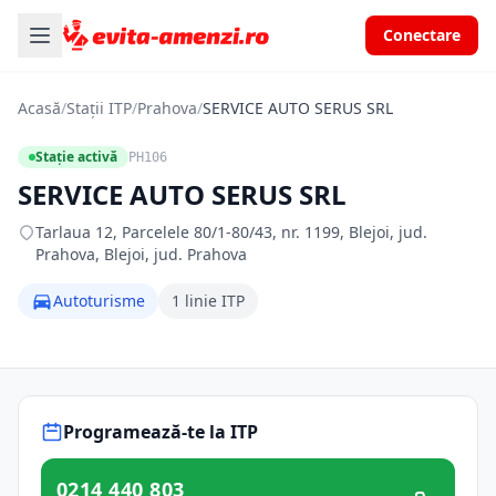
Conectare
Acasă
/
Stații ITP
/
Prahova
/
SERVICE AUTO SERUS SRL
Stație activă
PH106
SERVICE AUTO SERUS SRL
Tarlaua 12, Parcelele 80/1-80/43, nr. 1199, Blejoi, jud.
Prahova, Blejoi, jud. Prahova
Autoturisme
1 linie ITP
Programează-te la ITP
0214 440 803