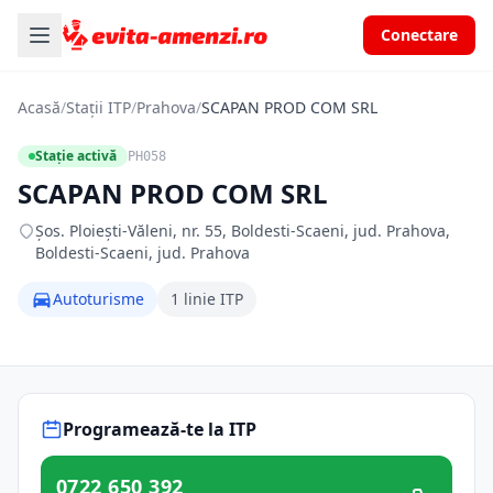
Conectare
Acasă
/
Stații ITP
/
Prahova
/
SCAPAN PROD COM SRL
Stație activă
PH058
SCAPAN PROD COM SRL
Şos. Ploieşti-Văleni, nr. 55, Boldesti-Scaeni, jud. Prahova,
Boldesti-Scaeni, jud. Prahova
Autoturisme
1 linie ITP
Programează-te la ITP
0722 650 392