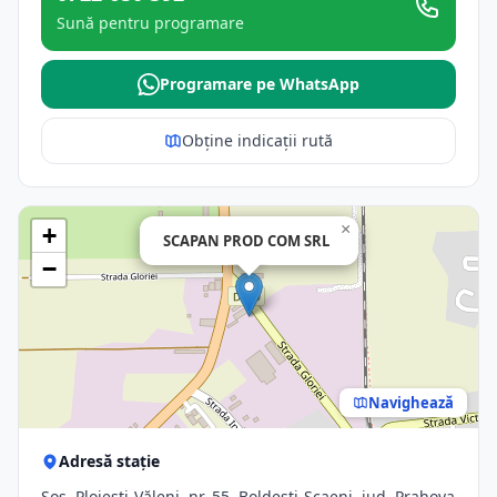
Sună pentru programare
Programare pe WhatsApp
Obține indicații rută
×
+
SCAPAN PROD COM SRL
−
Navighează
Adresă stație
Şos. Ploieşti-Văleni, nr. 55, Boldesti-Scaeni, jud. Prahova