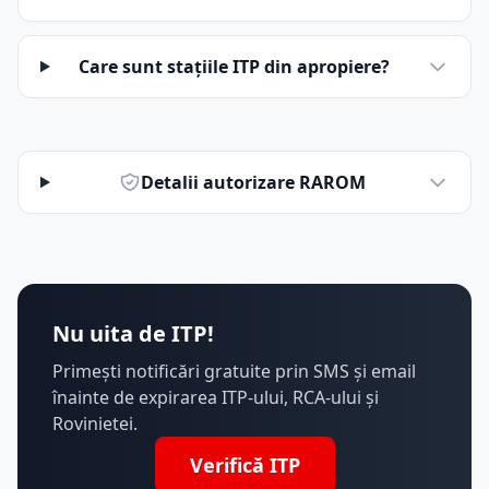
Care sunt stațiile ITP din apropiere?
Detalii autorizare RAROM
Nu uita de ITP!
Primești notificări gratuite prin SMS și email
înainte de expirarea ITP-ului, RCA-ului și
Rovinietei.
Verifică ITP