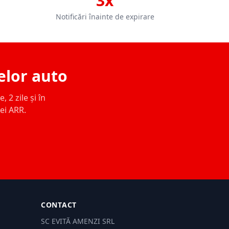
3x
Notificări înainte de expirare
elor auto
 2 zile și în
ței ARR.
CONTACT
SC EVITĂ AMENZI SRL