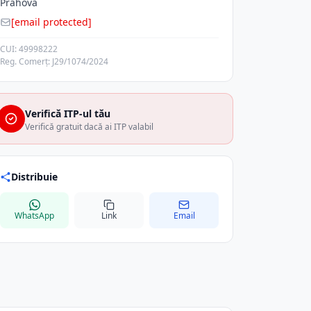
Prahova
[email protected]
CUI: 49998222
Reg. Comerț: J29/1074/2024
Verifică ITP-ul tău
Verifică gratuit dacă ai ITP valabil
Distribuie
WhatsApp
Link
Email