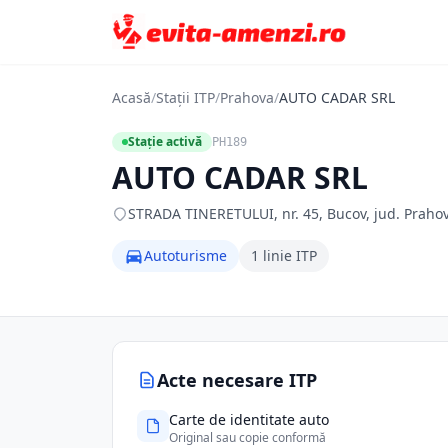
Acasă
/
Stații ITP
/
Prahova
/
AUTO CADAR SRL
Stație activă
PH189
AUTO CADAR SRL
STRADA TINERETULUI, nr. 45, Bucov, jud. Prahov
Autoturisme
1 linie ITP
Acte necesare ITP
Carte de identitate auto
Original sau copie conformă