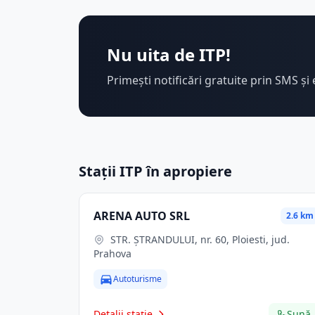
Nu uita de ITP!
Primești notificări gratuite prin SMS și 
Stații ITP în apropiere
ARENA AUTO SRL
2.6 km
STR. ŞTRANDULUI, nr. 60, Ploiesti, jud.
Prahova
Autoturisme
Detalii stație
Sună