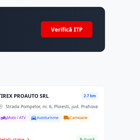
Verifică ITP
TIREX PROAUTO SRL
2.7 km
Strada Pompelor, nr. 6, Ploiesti, jud. Prahova
Moto / ATV
Autoturisme
Camioane
Detalii stație
Sună