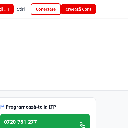
ții ITP
Știri
Conectare
Creează Cont
Programează-te la ITP
0720 781 277