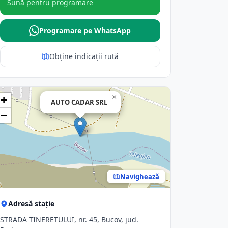
Sună pentru programare
Programare pe WhatsApp
Obține indicații rută
×
+
AUTO CADAR SRL
−
Navighează
Adresă stație
STRADA TINERETULUI, nr. 45, Bucov, jud.