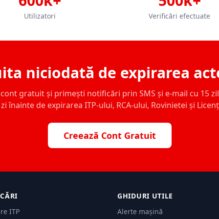
600k+
500k+
Utilizatori
Verificări efectuate
ita niciodată de expirarea act
ont gratuit și primești notificări prin SMS și e-mail cu 15 zile,
zi înainte de expirarea ITP-ului, RCA-ului, Rovinietei și Licen
Creează Cont Gratuit
ICĂRI
GHIDURI UTILE
are ITP
Alerte mașină