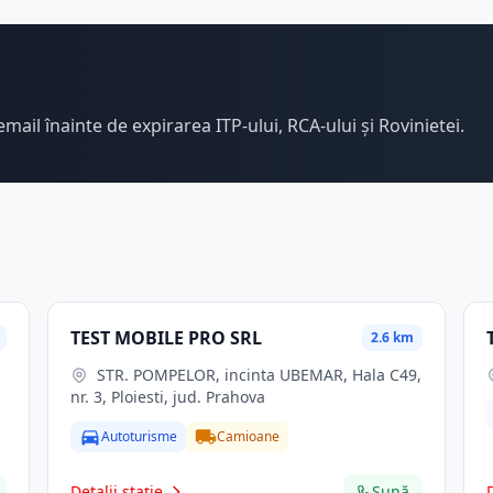
email înainte de expirarea ITP-ului, RCA-ului și Rovinietei.
TEST MOBILE PRO SRL
2.6 km
STR. POMPELOR, incinta UBEMAR, Hala C49,
nr. 3, Ploiesti, jud. Prahova
Autoturisme
Camioane
Detalii stație
Sună