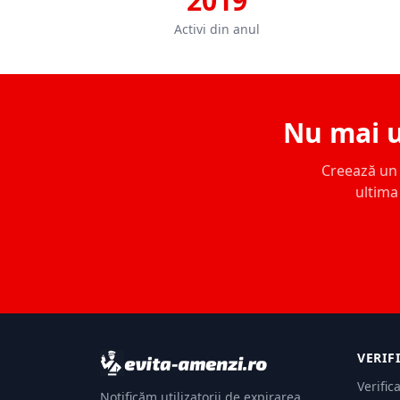
2019
Activi din anul
Nu mai u
Creează un c
ultima 
VERIF
Verific
Notificăm utilizatorii de expirarea