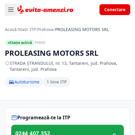
Conectare
Acasă
/
Stații ITP
/
Prahova
/
PROLEASING MOTORS SRL
Stație activă
PH095
PROLEASING MOTORS SRL
STRADA ȘTRANDULUI, nr. 13, Tantareni, jud. Prahova,
Tantareni, jud. Prahova
Autoturisme
1 linie ITP
Programează-te la ITP
0244 407 352