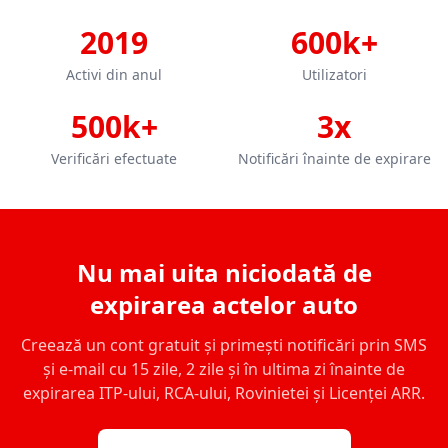
2019
600k+
Activi din anul
Utilizatori
500k+
3x
Verificări efectuate
Notificări înainte de expirare
Nu mai uita niciodată de
expirarea actelor auto
Creează un cont gratuit și primești notificări prin SMS
și e-mail cu 15 zile, 2 zile și în ultima zi înainte de
expirarea ITP-ului, RCA-ului, Rovinietei și Licenței ARR.