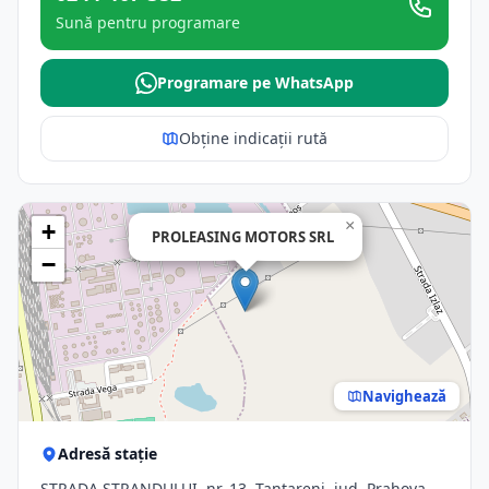
Sună pentru programare
Programare pe WhatsApp
Obține indicații rută
×
+
PROLEASING MOTORS SRL
−
Navighează
Adresă stație
STRADA ȘTRANDULUI, nr. 13, Tantareni, jud. Prahova