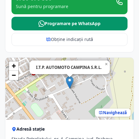
Sună pentru programare
Programare pe WhatsApp
Obține indicații rută
×
+
I.T.P. AUTOMOTO CAMPINA S.R.L.
−
Navighează
Adresă stație
Strada Petrolistului, nr. 4, Campina, jud. Prahova