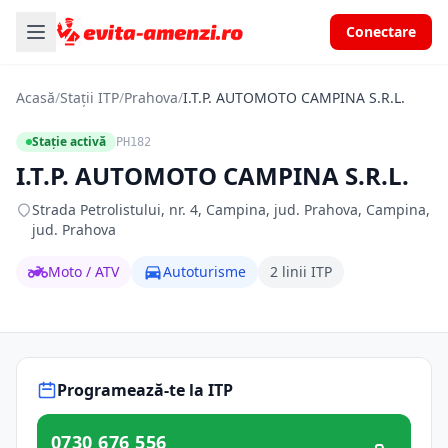
Conectare
Acasă
/
Stații ITP
/
Prahova
/
I.T.P. AUTOMOTO CAMPINA S.R.L.
Stație activă
PH182
I.T.P. AUTOMOTO CAMPINA S.R.L.
Strada Petrolistului, nr. 4, Campina, jud. Prahova, Campina,
jud. Prahova
Moto / ATV
Autoturisme
2 linii ITP
Programează-te la ITP
0730 676 556