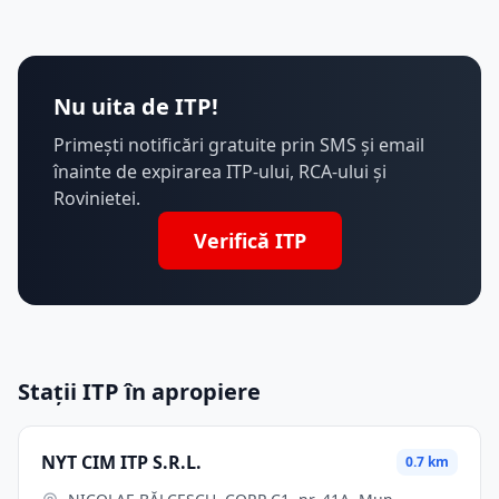
Nu uita de ITP!
Primești notificări gratuite prin SMS și email
înainte de expirarea ITP-ului, RCA-ului și
Rovinietei.
Verifică ITP
Stații ITP în apropiere
NYT CIM ITP S.R.L.
0.7 km