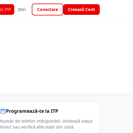
ții ITP
Știri
Conectare
Creează Cont
Programează-te la ITP
Număr de telefon indisponibil. Vizitează stația
direct sau verifică alte stații din zonă.