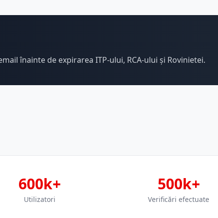
email înainte de expirarea ITP-ului, RCA-ului și Rovinietei.
600k+
500k+
Utilizatori
Verificări efectuate