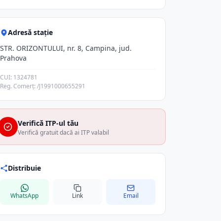
Adresă stație
STR. ORIZONTULUI, nr. 8, Campina, jud.
Prahova
CUI: 1324781
Reg. Comerț: /J1991000655291
Verifică ITP-ul tău
Verifică gratuit dacă ai ITP valabil
Distribuie
WhatsApp
Link
Email