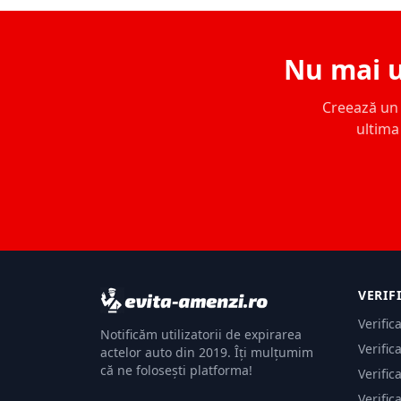
Nu mai u
Creează un c
ultima 
VERIF
Verific
Notificăm utilizatorii de expirarea
Verific
actelor auto din 2019. Îți mulțumim
că ne folosești platforma!
Verific
Verific