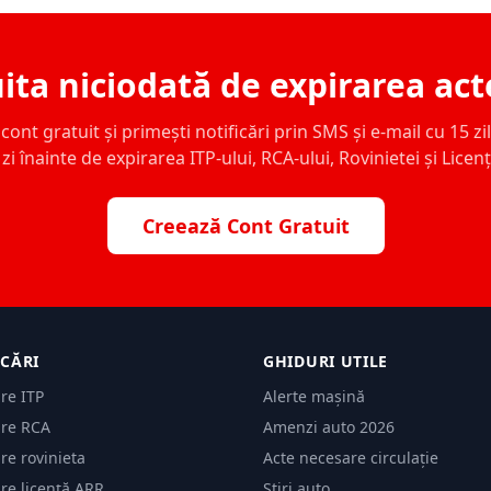
ita niciodată de expirarea act
ont gratuit și primești notificări prin SMS și e-mail cu 15 zile,
zi înainte de expirarea ITP-ului, RCA-ului, Rovinietei și Licen
Creează Cont Gratuit
ICĂRI
GHIDURI UTILE
are ITP
Alerte mașină
are RCA
Amenzi auto 2026
are rovinieta
Acte necesare circulație
are licență ARR
Știri auto