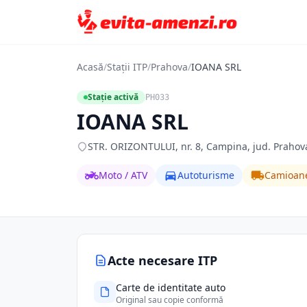
Acasă
/
Stații ITP
/
Prahova
/
IOANA SRL
Stație activă
PH033
IOANA SRL
STR. ORIZONTULUI, nr. 8, Campina, jud. Prahov
Moto / ATV
Autoturisme
Camioan
Acte necesare ITP
Carte de identitate auto
Original sau copie conformă