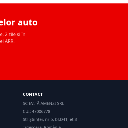
elor auto
 2 zile și în
ței ARR.
CONTACT
SC EVITĂ AMENZI SRL
CUI: 47006778
Str Științei, nr 5, bl.D41, et 3
Timișoara, România