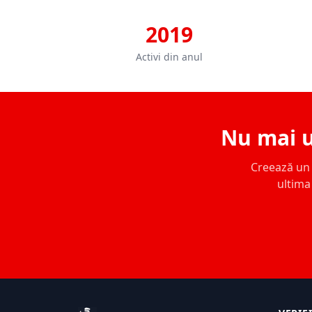
2019
Activi din anul
Nu mai u
Creează un c
ultima 