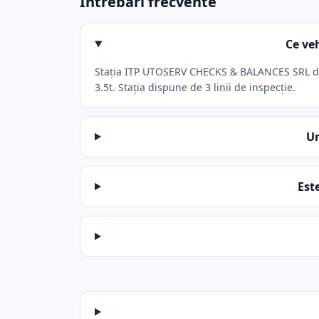
Întrebări frecvente
Ce ve
Stația ITP UTOSERV CHECKS & BALANCES SRL din 
3.5t. Stația dispune de 3 linii de inspecție.
Un
Est