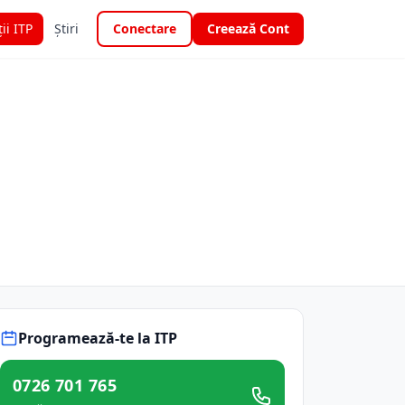
ții ITP
Știri
Conectare
Creează Cont
Programează-te la ITP
0726 701 765