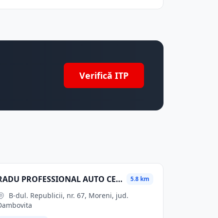
Verifică ITP
RADU PROFESSIONAL AUTO CENTER 1 SRL
5.8 km
B-dul. Republicii, nr. 67, Moreni, jud.
Dambovita