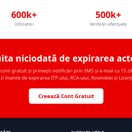
600k+
500k+
Utilizatori
Verificări efectuate
ita niciodată de expirarea act
ont gratuit și primești notificări prin SMS și e-mail cu 15 zile,
zi înainte de expirarea ITP-ului, RCA-ului, Rovinietei și Licen
Creează Cont Gratuit