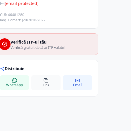
[email protected]
CUI: 46481280
Reg. Comerț: J29/2018/2022
Verifică ITP-ul tău
Verifică gratuit dacă ai ITP valabil
Distribuie
WhatsApp
Link
Email