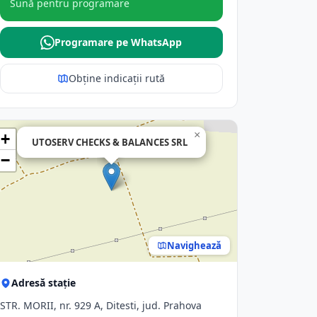
Sună pentru programare
Programare pe WhatsApp
Obține indicații rută
×
+
UTOSERV CHECKS & BALANCES SRL
−
Navighează
Adresă stație
STR. MORII, nr. 929 A, Ditesti, jud. Prahova