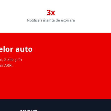
3x
Notificări înainte de expirare
elor auto
 2 zile și în
ței ARR.