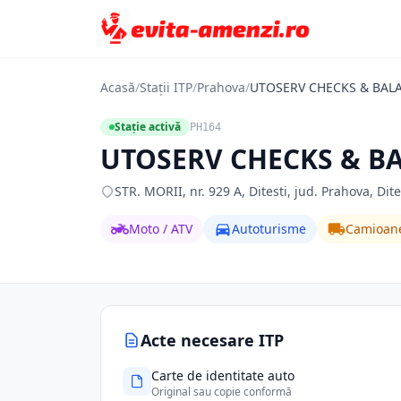
Acasă
/
Stații ITP
/
Prahova
/
UTOSERV CHECKS & BAL
Stație activă
PH164
UTOSERV CHECKS & B
STR. MORII, nr. 929 A, Ditesti, jud. Prahova, Dite
Moto / ATV
Autoturisme
Camioan
Acte necesare ITP
Carte de identitate auto
Original sau copie conformă