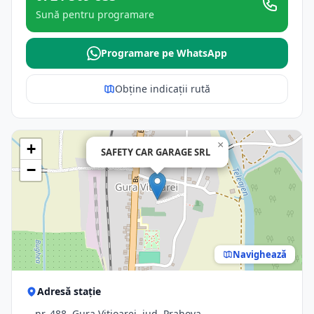
Sună pentru programare
Programare pe WhatsApp
Obține indicații rută
×
+
SAFETY CAR GARAGE SRL
−
Navighează
Adresă stație
-, nr. 488, Gura Vitioarei, jud. Prahova