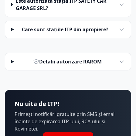
Este autorizată stația ITP SAFETY CAR
GARAGE SRL?
Care sunt stațiile ITP din apropiere?
Detalii autorizare RAROM
Nu uita de ITP!
Primești notificări gratuite prin SMS și email
înainte de expirarea ITP-ului, RCA-ului și
Rovinietei.