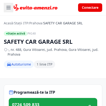
Conectare
Acasă
/
Stații ITP
/
Prahova
/
SAFETY CAR GARAGE SRL
Stație activă
PH140
SAFETY CAR GARAGE SRL
-, nr. 488, Gura Vitioarei, jud. Prahova, Gura Vitioarei, jud.
Prahova
Autoturisme
1 linie ITP
Programează-te la ITP
0724 509 833