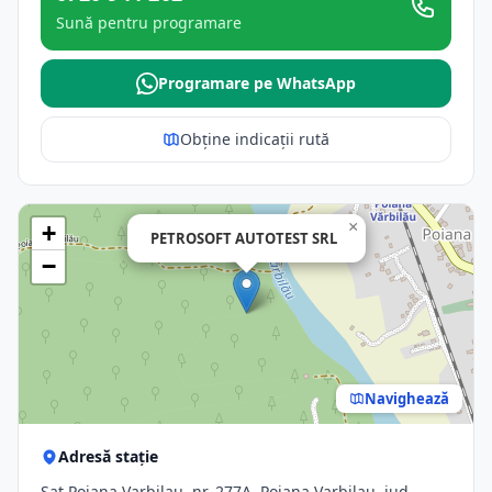
Sună pentru programare
Programare pe WhatsApp
Obține indicații rută
×
+
PETROSOFT AUTOTEST SRL
−
Navighează
Adresă stație
Sat Poiana Varbilau, nr. 277A, Poiana Varbilau, jud.