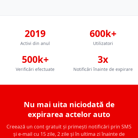
2019
600k+
Activi din anul
Utilizatori
500k+
3x
Verificări efectuate
Notificări înainte de expirare
Nu mai uita niciodată de
expirarea actelor auto
Creează un cont gratuit și primești notificări prin SMS
și e-mail cu 15 zile, 2 zile și în ultima zi înainte de