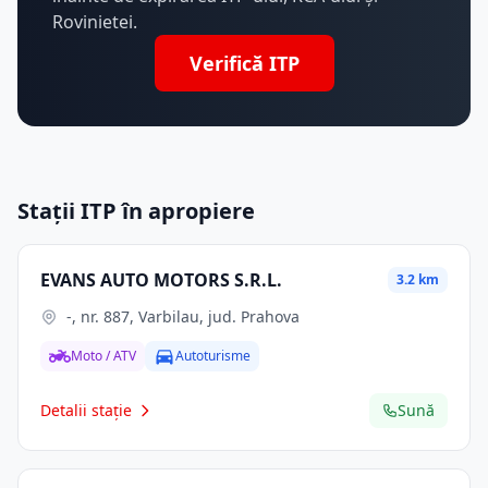
Rovinietei.
Verifică ITP
Stații ITP în apropiere
EVANS AUTO MOTORS S.R.L.
3.2 km
-, nr. 887, Varbilau, jud. Prahova
Moto / ATV
Autoturisme
Detalii stație
Sună