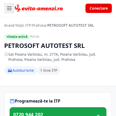
Conectare
Acasă
/
Stații ITP
/
Prahova
/
PETROSOFT AUTOTEST SRL
Stație activă
PH150
PETROSOFT AUTOTEST SRL
Sat Poiana Varbilau, nr. 277A, Poiana Varbilau, jud.
Prahova, Poiana Varbilau, jud. Prahova
Autoturisme
1 linie ITP
Programează-te la ITP
0720 944 202