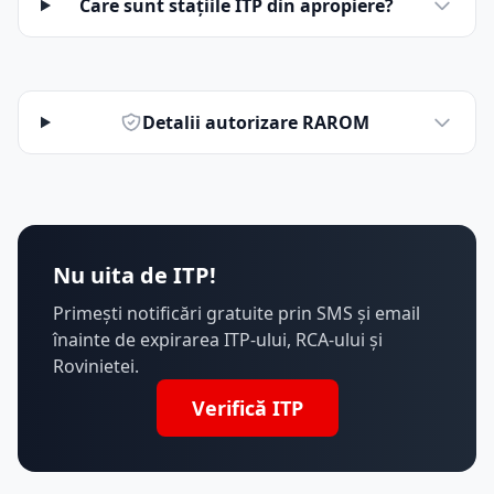
Care sunt stațiile ITP din apropiere?
Detalii autorizare RAROM
Nu uita de ITP!
Primești notificări gratuite prin SMS și email
înainte de expirarea ITP-ului, RCA-ului și
Rovinietei.
Verifică ITP