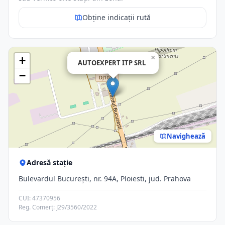
Obține indicații rută
×
+
AUTOEXPERT ITP SRL
−
Navighează
Adresă stație
Bulevardul București, nr. 94A, Ploiesti, jud. Prahova
CUI: 47370956
Reg. Comerț: J29/3560/2022