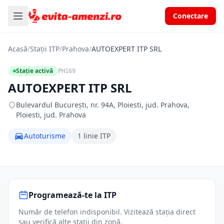
Conectare
Acasă
/
Stații ITP
/
Prahova
/
AUTOEXPERT ITP SRL
Stație activă
PH169
AUTOEXPERT ITP SRL
Bulevardul București, nr. 94A, Ploiesti, jud. Prahova,
Ploiesti, jud. Prahova
Autoturisme
1 linie ITP
Programează-te la ITP
Număr de telefon indisponibil. Vizitează stația direct
sau verifică alte stații din zonă.