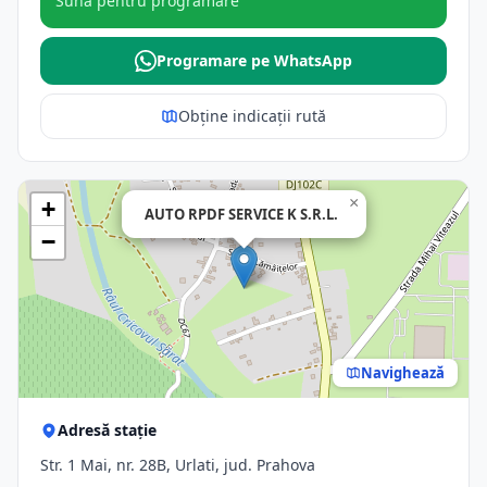
Sună pentru programare
Programare pe WhatsApp
Obține indicații rută
×
+
AUTO RPDF SERVICE K S.R.L.
−
Navighează
Adresă stație
Str. 1 Mai, nr. 28B, Urlati, jud. Prahova