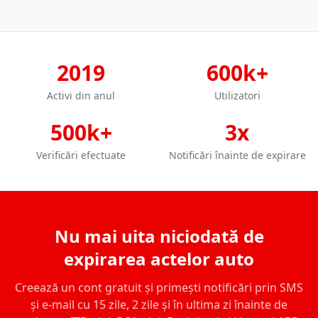
2019
600k+
Activi din anul
Utilizatori
500k+
3x
Verificări efectuate
Notificări înainte de expirare
Nu mai uita niciodată de
expirarea actelor auto
Creează un cont gratuit și primești notificări prin SMS
și e-mail cu 15 zile, 2 zile și în ultima zi înainte de