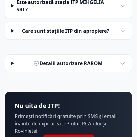
Este autorizată stația ITP MIHGELIA
SRL?
Care sunt stațiile ITP din apropiere?
Detalii autorizare RAROM
Nu uita de ITP!
Primești notificări gratuite prin SMS și email
înainte de expirarea ITP-ului, RCA-ului și
Rovinietei.