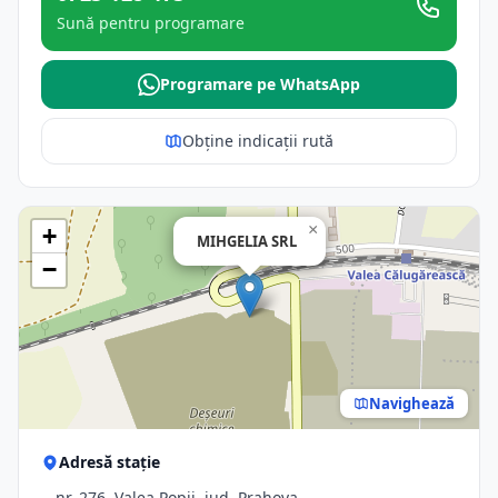
Sună pentru programare
Programare pe WhatsApp
Obține indicații rută
×
+
MIHGELIA SRL
−
Navighează
Adresă stație
-, nr. 276, Valea Popii, jud. Prahova