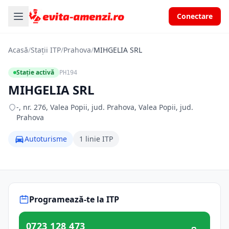
Conectare
Acasă
/
Stații ITP
/
Prahova
/
MIHGELIA SRL
Stație activă
PH194
MIHGELIA SRL
-, nr. 276, Valea Popii, jud. Prahova, Valea Popii, jud.
Prahova
Autoturisme
1 linie ITP
Programează-te la ITP
0723 128 473