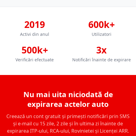
2019
600k+
Activi din anul
Utilizatori
500k+
3x
Verificări efectuate
Notificări înainte de expirare
Nu mai uita niciodată de
expirarea actelor auto
Creează un cont gratuit și primești notificări prin SMS
și e-mail cu 15 zile, 2 zile și în ultima zi înainte de
expirarea ITP-ului, RCA-ului, Rovinietei și Licenței ARR.