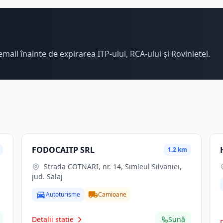
email înainte de expirarea ITP-ului, RCA-ului și Rovinietei.
FODOCAITP SRL
1.2 km
Strada COTNARI, nr. 14, Simleul Silvaniei,
jud. Salaj
Autoturisme
Camioane
Detalii stație
Sună