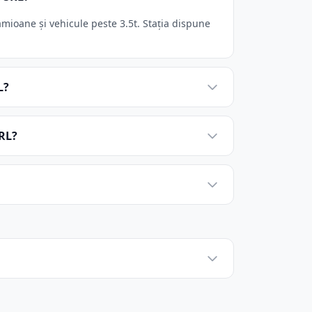
mioane și vehicule peste 3.5t. Stația dispune
L?
RL?