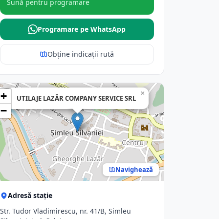
Sună pentru programare
Programare pe WhatsApp
Obține indicații rută
×
+
UTILAJE LAZĂR COMPANY SERVICE SRL
−
Navighează
Adresă stație
Str. Tudor Vladimirescu, nr. 41/B, Simleu