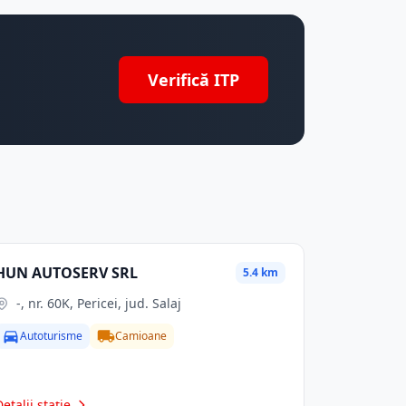
Verifică ITP
HUN AUTOSERV SRL
5.4 km
-, nr. 60K, Pericei, jud. Salaj
Autoturisme
Camioane
Detalii stație