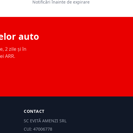
Notificări înainte de expirare
elor auto
 2 zile și în
ței ARR.
CONTACT
SC EVITĂ AMENZI SRL
CUI: 47006778