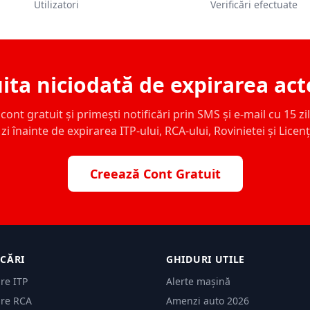
Utilizatori
Verificări efectuate
ita niciodată de expirarea act
ont gratuit și primești notificări prin SMS și e-mail cu 15 zile,
zi înainte de expirarea ITP-ului, RCA-ului, Rovinietei și Licen
Creează Cont Gratuit
ICĂRI
GHIDURI UTILE
are ITP
Alerte mașină
are RCA
Amenzi auto 2026