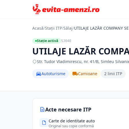
Acasă
/
Stații ITP
/
Sălaj
/
UTILAJE LAZĂR COMPANY SE
Stație activă
SJ040
UTILAJE LAZĂR COMPA
Str. Tudor Vladimirescu, nr. 41/B, Simleu Silvaniei
Autoturisme
Camioane
2 linii ITP
Acte necesare ITP
Carte de identitate auto
Original sau copie conformă