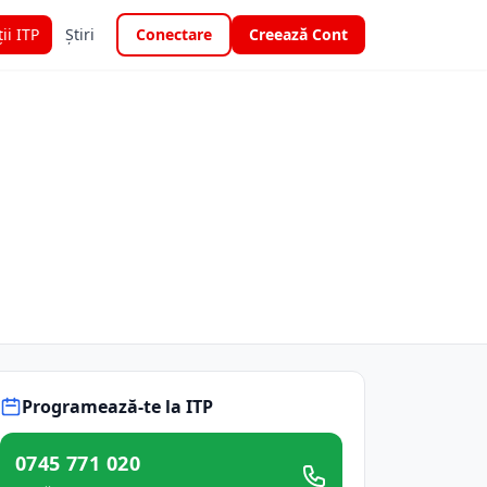
ții ITP
Știri
Conectare
Creează Cont
Programează-te la ITP
0745 771 020