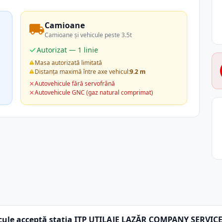
Camioane
Camioane și vehicule peste 3.5t
Autorizat — 1 linie
Masa autorizată limitată
Distanța maximă între axe vehicul:
9.2 m
Autovehicule fără servofrână
Autovehicule GNC (gaz natural comprimat)
cule acceptă stația ITP UTILAJE LAZĂR COMPANY SERVICE