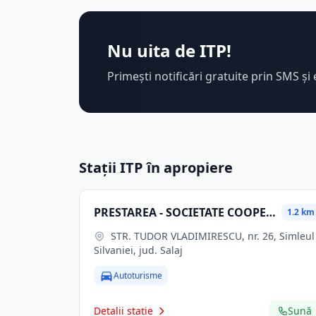
Nu uita de ITP!
Primești notificări gratuite prin SMS și 
Stații ITP în apropiere
PRESTAREA - SOCIETATE COOPERATIVĂ MEŞTEŞUGĂREASCĂ
1.2 km
STR. TUDOR VLADIMIRESCU, nr. 26, Simleul
Silvaniei, jud. Salaj
Autoturisme
Detalii stație
Sună