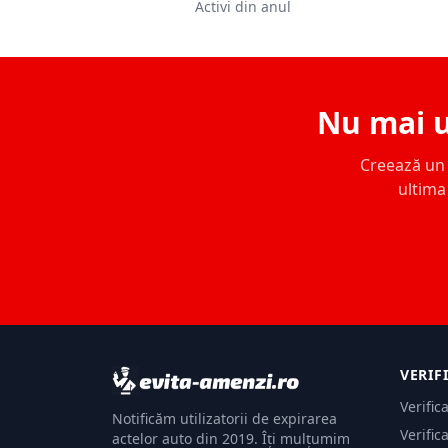
Activi din anul
Nu mai u
Creează un c
ultima 
VERIF
Verific
Notificăm utilizatorii de expirarea
Verific
actelor auto din 2019. Îți mulțumim