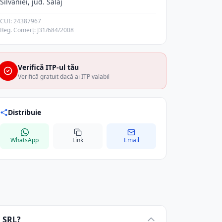
Silvaniei, jud. Salaj
CUI: 24387967
Reg. Comerț: J31/684/2008
Verifică ITP-ul tău
Verifică gratuit dacă ai ITP valabil
Distribuie
WhatsApp
Link
Email
 SRL?