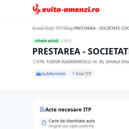
Acasă
/
Stații ITP
/
Sălaj
/
PRESTAREA - SOCIETATE C
Stație activă
SJ010
PRESTAREA - SOCIET
STR. TUDOR VLADIMIRESCU, nr. 26, Simleul Silvanie
Autoturisme
1 linie ITP
Acte necesare ITP
Carte de identitate auto
Original sau copie conformă