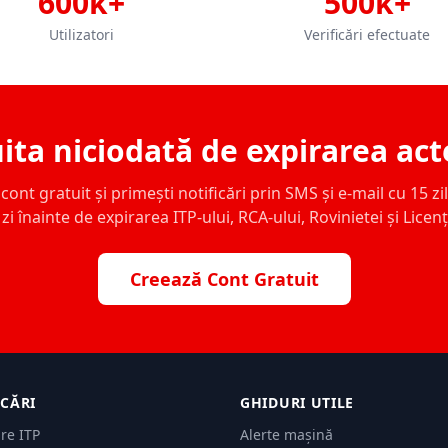
600k+
500k+
Utilizatori
Verificări efectuate
ita niciodată de expirarea act
ont gratuit și primești notificări prin SMS și e-mail cu 15 zile,
zi înainte de expirarea ITP-ului, RCA-ului, Rovinietei și Licen
Creează Cont Gratuit
ICĂRI
GHIDURI UTILE
are ITP
Alerte mașină