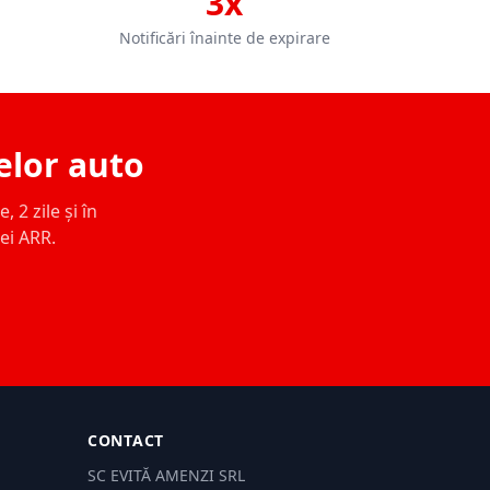
3x
Notificări înainte de expirare
elor auto
 2 zile și în
ței ARR.
CONTACT
SC EVITĂ AMENZI SRL