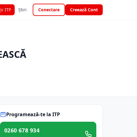
ții ITP
Știri
Conectare
Creează Cont
EASCĂ
Programează-te la ITP
0260 678 934