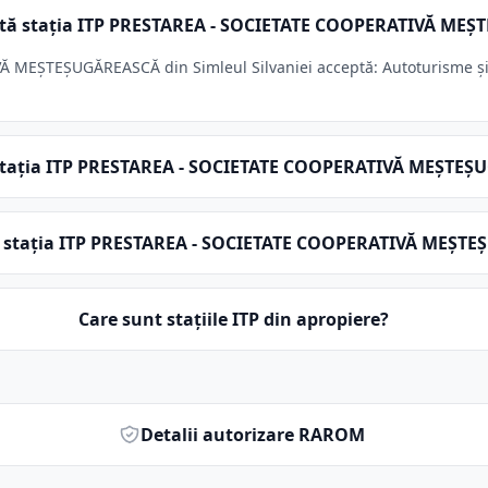
eptă stația ITP PRESTAREA - SOCIETATE COOPERATIVĂ ME
MEŞTEŞUGĂREASCĂ din Simleul Silvaniei acceptă: Autoturisme și ve
 stația ITP PRESTAREA - SOCIETATE COOPERATIVĂ MEŞTE
tă stația ITP PRESTAREA - SOCIETATE COOPERATIVĂ MEŞT
Care sunt stațiile ITP din apropiere?
Detalii autorizare RAROM