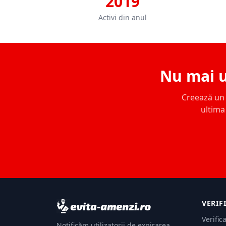
2019
Activi din anul
Nu mai u
Creează un c
ultima 
VERIF
Verific
Notificăm utilizatorii de expirarea