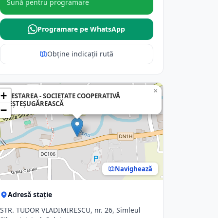
Sună pentru programare
Programare pe WhatsApp
Obține indicații rută
×
+
PRESTAREA - SOCIETATE COOPERATIVĂ
MEŞTEŞUGĂREASCĂ
−
Navighează
Adresă stație
STR. TUDOR VLADIMIRESCU, nr. 26, Simleul