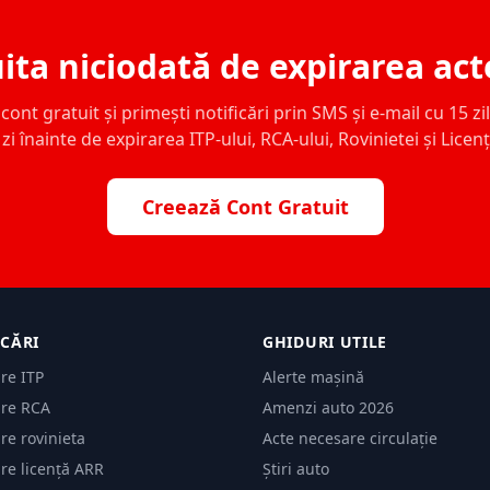
ita niciodată de expirarea act
ont gratuit și primești notificări prin SMS și e-mail cu 15 zile,
zi înainte de expirarea ITP-ului, RCA-ului, Rovinietei și Licen
Creează Cont Gratuit
ICĂRI
GHIDURI UTILE
are ITP
Alerte mașină
are RCA
Amenzi auto 2026
are rovinieta
Acte necesare circulație
are licență ARR
Știri auto