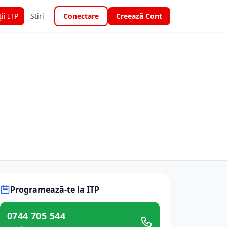
ții ITP
Știri
Conectare
Creează Cont
Programează-te la ITP
0744 705 544