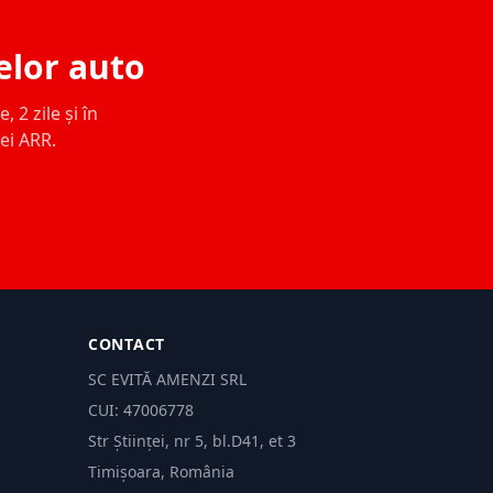
elor auto
 2 zile și în
ței ARR.
CONTACT
SC EVITĂ AMENZI SRL
CUI: 47006778
Str Științei, nr 5, bl.D41, et 3
Timișoara, România