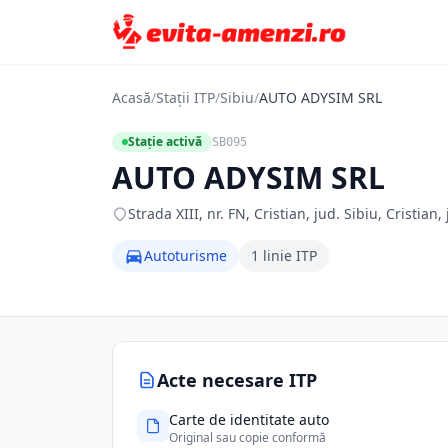
Acasă
/
Stații ITP
/
Sibiu
/
AUTO ADYSIM SRL
Stație activă
SB095
AUTO ADYSIM SRL
Strada XIII, nr. FN, Cristian, jud. Sibiu, Cristian,
Autoturisme
1 linie ITP
Acte necesare ITP
Carte de identitate auto
Original sau copie conformă