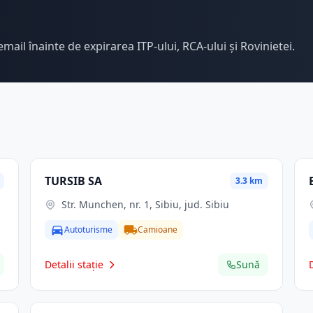
email înainte de expirarea ITP-ului, RCA-ului și Rovinietei.
TURSIB SA
3.3 km
Str. Munchen, nr. 1, Sibiu, jud. Sibiu
Autoturisme
Camioane
Detalii stație
Sună