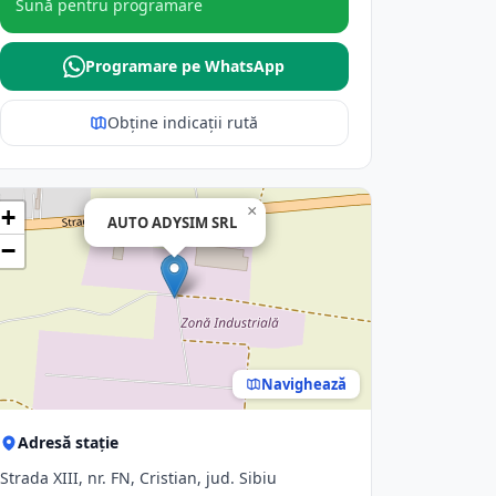
Sună pentru programare
Programare pe WhatsApp
Obține indicații rută
×
+
AUTO ADYSIM SRL
−
Navighează
Adresă stație
Strada XIII, nr. FN, Cristian, jud. Sibiu