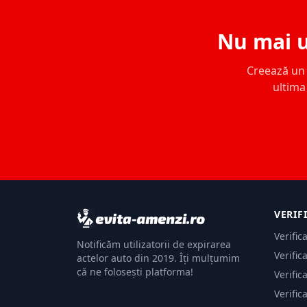
Nu mai u
Creează un c
ultima 
VERIF
Verific
Notificăm utilizatorii de expirarea
Verific
actelor auto din 2019. Îți mulțumim
că ne folosești platforma!
Verific
Verific