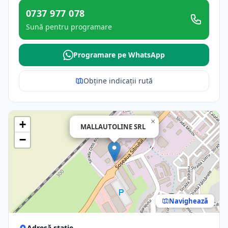
0737 977 078
Sună pentru programare
Programare pe WhatsApp
Obține indicații rută
×
+
MALLAUTOLINE SRL
−
Navighează
Adresă stație