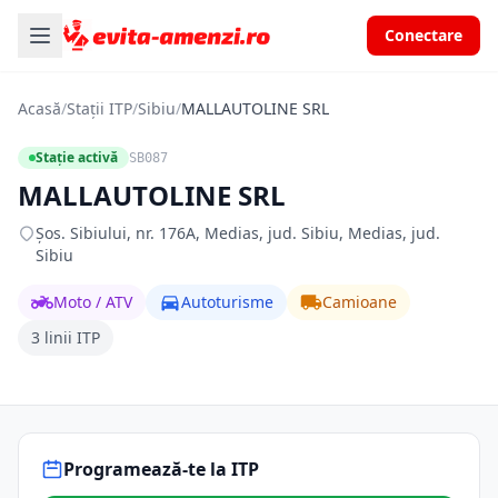
Conectare
Acasă
/
Stații ITP
/
Sibiu
/
MALLAUTOLINE SRL
Stație activă
SB087
MALLAUTOLINE SRL
Şos. Sibiului, nr. 176A, Medias, jud. Sibiu, Medias, jud.
Sibiu
Moto / ATV
Autoturisme
Camioane
3 linii ITP
Programează-te la ITP