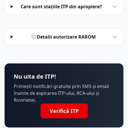
Care sunt stațiile ITP din apropiere?
Detalii autorizare RAROM
Nu uita de ITP!
Primești notificări gratuite prin SMS și email
înainte de expirarea ITP-ului, RCA-ului și
Rovinietei.
Verifică ITP