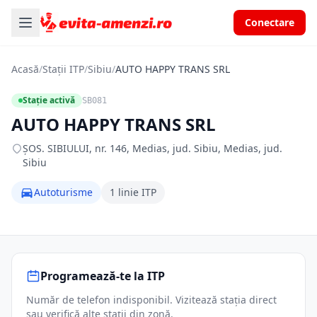
Conectare
Acasă
/
Stații ITP
/
Sibiu
/
AUTO HAPPY TRANS SRL
Stație activă
SB081
AUTO HAPPY TRANS SRL
ŞOS. SIBIULUI, nr. 146, Medias, jud. Sibiu, Medias, jud.
Sibiu
Autoturisme
1 linie ITP
Programează-te la ITP
Număr de telefon indisponibil. Vizitează stația direct
sau verifică alte stații din zonă.