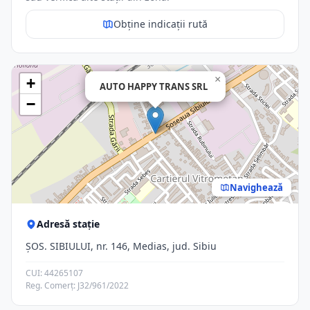
Obține indicații rută
×
+
AUTO HAPPY TRANS SRL
−
Navighează
Adresă stație
ŞOS. SIBIULUI, nr. 146, Medias, jud. Sibiu
CUI: 44265107
Reg. Comerț: J32/961/2022