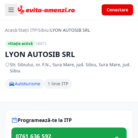
Conectare
Acasă
/
Stații ITP
/
Sibiu
/
LYON AUTOSIB SRL
Stație activă
SB071
LYON AUTOSIB SRL
Str. Sibiului, nr. F.N., Sura Mare, jud. Sibiu, Sura Mare, jud.
Sibiu
Autoturisme
1 linie ITP
Programează-te la ITP
0761 636 592