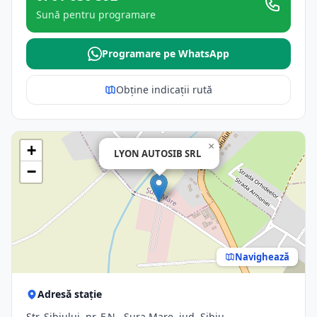
Sună pentru programare
Programare pe WhatsApp
Obține indicații rută
×
+
LYON AUTOSIB SRL
−
Navighează
Adresă stație
Str. Sibiului, nr. F.N., Sura Mare, jud. Sibiu