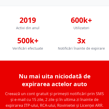
2019
600k+
Activi din anul
Utilizatori
500k+
3x
Verificări efectuate
Notificări înainte de expirare
Nu mai uita niciodată de
expirarea actelor auto
Creează un cont gratuit și primești notificări prin SMS
și e-mail cu 15 zile, 2 zile și în ultima zi înainte de
expirarea ITP-ului, RCA-ului, Rovinietei și Licenței ARR.