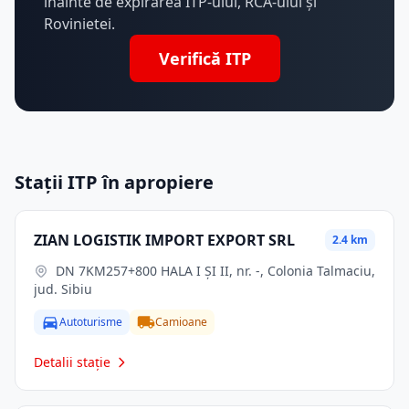
înainte de expirarea ITP-ului, RCA-ului și
Rovinietei.
Verifică ITP
Stații ITP în apropiere
ZIAN LOGISTIK IMPORT EXPORT SRL
2.4 km
DN 7KM257+800 HALA I ŞI II, nr. -, Colonia Talmaciu,
jud. Sibiu
Autoturisme
Camioane
Detalii stație