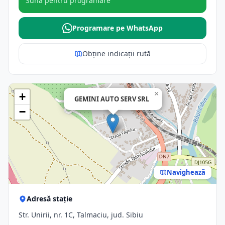
Sună pentru programare
Programare pe WhatsApp
Obține indicații rută
×
+
GEMINI AUTO SERV SRL
−
Navighează
Adresă stație
Str. Unirii, nr. 1C, Talmaciu, jud. Sibiu