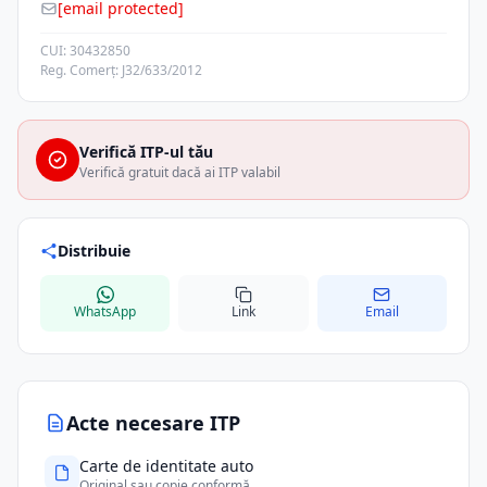
[email protected]
CUI: 30432850
Reg. Comerț: J32/633/2012
Verifică ITP-ul tău
Verifică gratuit dacă ai ITP valabil
Distribuie
WhatsApp
Link
Email
Acte necesare ITP
Carte de identitate auto
Original sau copie conformă