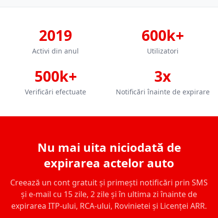
2019
600k+
Activi din anul
Utilizatori
500k+
3x
Verificări efectuate
Notificări înainte de expirare
Nu mai uita niciodată de
expirarea actelor auto
Creează un cont gratuit și primești notificări prin SMS
și e-mail cu 15 zile, 2 zile și în ultima zi înainte de
expirarea ITP-ului, RCA-ului, Rovinietei și Licenței ARR.