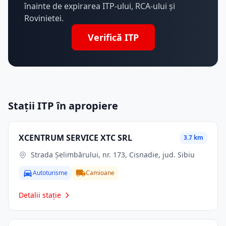
înainte de expirarea ITP-ului, RCA-ului și
Rovinietei.
Verifică ITP
Stații ITP în apropiere
XCENTRUM SERVICE XTC SRL
3.7 km
Strada Șelimbărului, nr. 173, Cisnadie, jud. Sibiu
Autoturisme
Camioane
Detalii stație