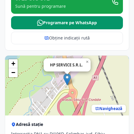
Sună pentru programare
Programare pe WhatsApp
Obține indicații rută
×
+
HP SERVICE S.R.L.
−
Navighează
Adresă stație
Intersectia DN1 cu DJ106D, Selimbar, jud. Sibiu