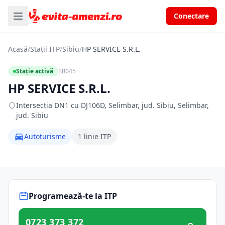
Conectare
Acasă
/
Stații ITP
/
Sibiu
/
HP SERVICE S.R.L.
Stație activă
SB045
HP SERVICE S.R.L.
Intersectia DN1 cu DJ106D, Selimbar, jud. Sibiu, Selimbar,
jud. Sibiu
Autoturisme
1 linie ITP
Programează-te la ITP
0723 373 372