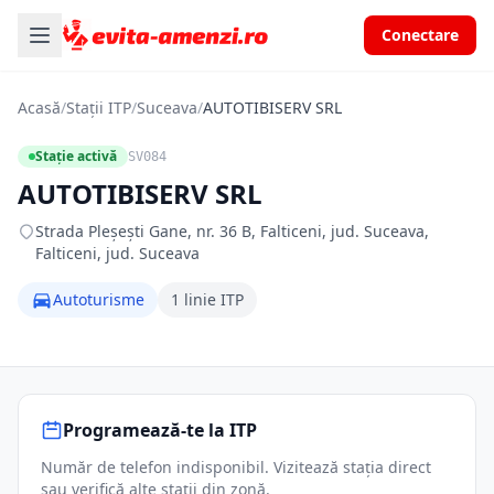
Conectare
Acasă
/
Stații ITP
/
Suceava
/
AUTOTIBISERV SRL
Stație activă
SV084
AUTOTIBISERV SRL
Strada Pleșești Gane, nr. 36 B, Falticeni, jud. Suceava,
Falticeni, jud. Suceava
Autoturisme
1 linie ITP
Programează-te la ITP
Număr de telefon indisponibil. Vizitează stația direct
sau verifică alte stații din zonă.