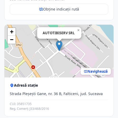
Obține indicații rută
×
+
AUTOTIBISERV SRL
−
Navighează
Adresă stație
Strada Pleșești Gane, nr. 36 B, Falticeni, jud. Suceava
CUI: 35851735
Reg. Comerț: J33/468/2016