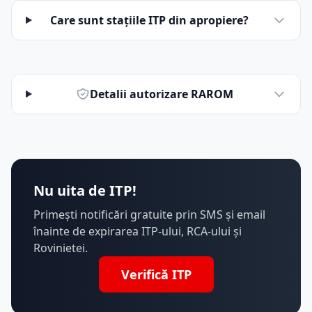
Care sunt stațiile ITP din apropiere?
Detalii autorizare RAROM
Nu uita de ITP!
Primești notificări gratuite prin SMS și email
înainte de expirarea ITP-ului, RCA-ului și
Rovinietei.
Verifică ITP