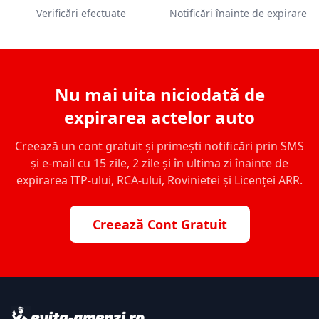
Verificări efectuate
Notificări înainte de expirare
Nu mai uita niciodată de
expirarea actelor auto
Creează un cont gratuit și primești notificări prin SMS
și e-mail cu 15 zile, 2 zile și în ultima zi înainte de
expirarea ITP-ului, RCA-ului, Rovinietei și Licenței ARR.
Creează Cont Gratuit