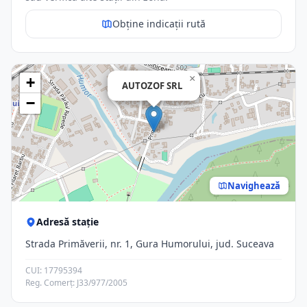
Obține indicații rută
×
+
AUTOZOF SRL
−
Navighează
Adresă stație
Strada Primăverii, nr. 1, Gura Humorului, jud. Suceava
CUI: 17795394
Reg. Comerț: J33/977/2005