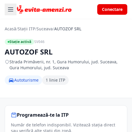
Conectare
Acasă
/
Stații ITP
/
Suceava
/
AUTOZOF SRL
Stație activă
SV046
AUTOZOF SRL
Strada Primăverii, nr. 1, Gura Humorului, jud. Suceava,
Gura Humorului, jud. Suceava
Autoturisme
1 linie ITP
Programează-te la ITP
Număr de telefon indisponibil. Vizitează stația direct
sau verifică alte stații din zonă.