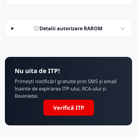
Detalii autorizare RAROM
Nu uita de ITP!
Primești notificări gratuite prin SMS și email
înainte de expirarea ITP-ului, RCA-ului și
Rovinietei.
Verifică ITP