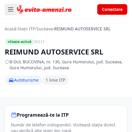
Conectare
Acasă
/
Stații ITP
/
Suceava
/
REIMUND AUTOSERVICE SRL
Stație activă
SV117
REIMUND AUTOSERVICE SRL
B-DUL BUCOVINA, nr. 130, Gura Humorului, jud. Suceava,
Gura Humorului, jud. Suceava
Autoturisme
1 linie ITP
Programează-te la ITP
Număr de telefon indisponibil. Vizitează stația direct
sau verifică alte stații din zonă.