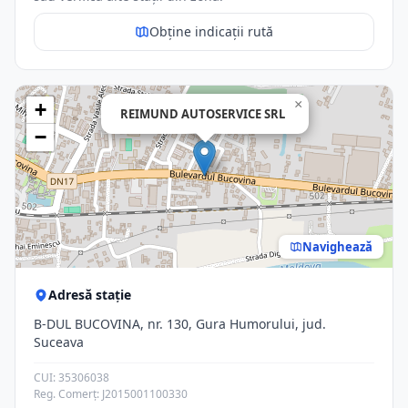
Obține indicații rută
×
+
REIMUND AUTOSERVICE SRL
−
Navighează
Adresă stație
B-DUL BUCOVINA, nr. 130, Gura Humorului, jud.
Suceava
CUI: 35306038
Reg. Comerț: J2015001100330