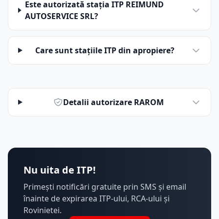
Este autorizată stația ITP REIMUND
AUTOSERVICE SRL?
Care sunt stațiile ITP din apropiere?
Detalii autorizare RAROM
Nu uita de ITP!
Primești notificări gratuite prin SMS și email
înainte de expirarea ITP-ului, RCA-ului și
Rovinietei.