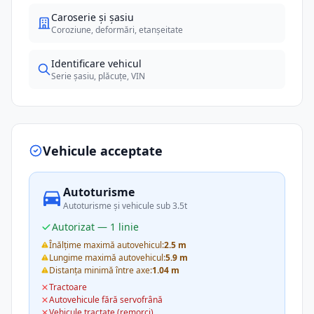
Caroserie și șasiu
Coroziune, deformări, etanșeitate
Identificare vehicul
Serie șasiu, plăcuțe, VIN
Vehicule acceptate
Autoturisme
Autoturisme și vehicule sub 3.5t
Autorizat — 1 linie
Înălțime maximă autovehicul:
2.5 m
Lungime maximă autovehicul:
5.9 m
Distanța minimă între axe:
1.04 m
Tractoare
Autovehicule fără servofrână
Vehicule tractate (remorci)