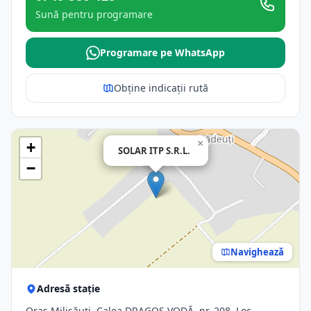
Sună pentru programare
Programare pe WhatsApp
Obține indicații rută
×
+
SOLAR ITP S.R.L.
−
Navighează
Adresă stație
Oraş Milişăuţi, Calea DRAGOŞ VODĂ, nr. 208, Loc.