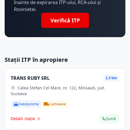
înainte de expirarea ITP-ului, RCA-ului și
Rovinietei.
Verifică ITP
Stații ITP în apropiere
TRANS RUBY SRL
2.3 km
Calea Stefan Cel Mare, nr. 122, Milisauti, jud.
Suceava
Autoturisme
Camioane
Detalii stație
Sună