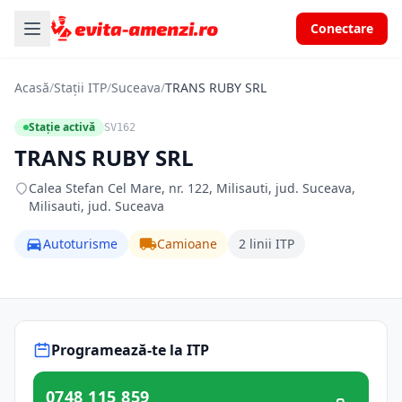
Conectare
Acasă
/
Stații ITP
/
Suceava
/
TRANS RUBY SRL
Stație activă
SV162
TRANS RUBY SRL
Calea Stefan Cel Mare, nr. 122, Milisauti, jud. Suceava,
Milisauti, jud. Suceava
Autoturisme
Camioane
2 linii ITP
Programează-te la ITP
0748 115 859