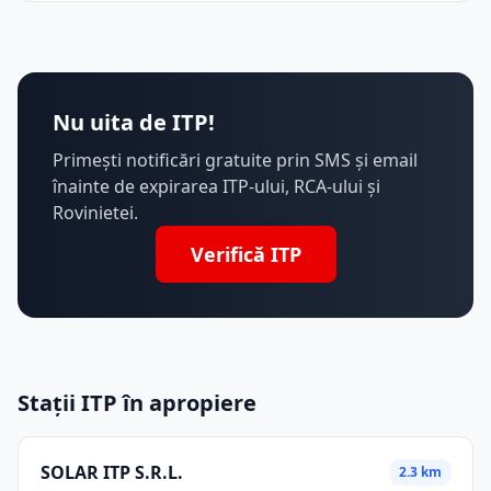
Nu uita de ITP!
Primești notificări gratuite prin SMS și email
înainte de expirarea ITP-ului, RCA-ului și
Rovinietei.
Verifică ITP
Stații ITP în apropiere
SOLAR ITP S.R.L.
2.3 km