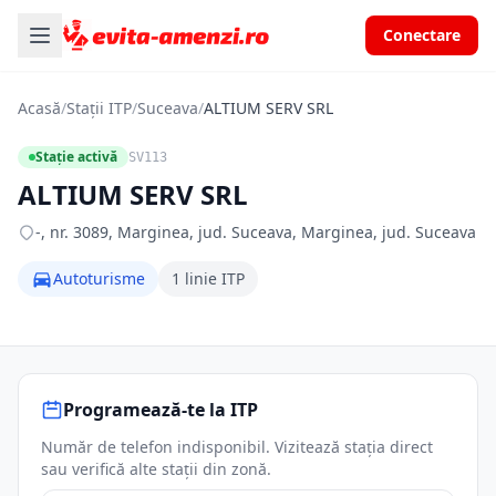
Conectare
Acasă
/
Stații ITP
/
Suceava
/
ALTIUM SERV SRL
Stație activă
SV113
ALTIUM SERV SRL
-, nr. 3089, Marginea, jud. Suceava, Marginea, jud. Suceava
Autoturisme
1 linie ITP
Programează-te la ITP
Număr de telefon indisponibil. Vizitează stația direct
sau verifică alte stații din zonă.