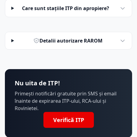
Care sunt stațiile ITP din apropiere?
Detalii autorizare RAROM
Nu uita de ITP!
Primești notificări gratuite prin SMS și email
înainte de expirarea ITP-ului, RCA-ului și
Rovinietei.
Verifică ITP