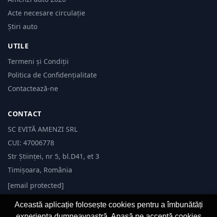
Acte necesare circulație
Știri auto
UTILE
Termeni și Condiții
Politica de Confidențialitate
Contactează-ne
CONTACT
SC EVITĂ AMENZI SRL
CUI: 47006778
Str Științei, nr 5, bl.D41, et 3
Timișoara, România
[email protected]
Această aplicație folosește cookies pentru a îmbunătăți
experiența dumneavoastră. Apasă pe acceptă cookies