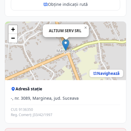
Obține indicații rută
×
+
ALTIUM SERV SRL
−
Navighează
Adresă stație
-, nr. 3089, Marginea, jud. Suceava
CUI: 9136350
Reg. Comerț: J33/42/1997