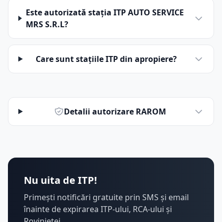
Este autorizată stația ITP AUTO SERVICE
MRS S.R.L?
Care sunt stațiile ITP din apropiere?
Detalii autorizare RAROM
Nu uita de ITP!
Primești notificări gratuite prin SMS și email
înainte de expirarea ITP-ului, RCA-ului și
Rovinietei.