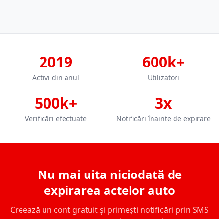
2019
600k+
Activi din anul
Utilizatori
500k+
3x
Verificări efectuate
Notificări înainte de expirare
Nu mai uita niciodată de
expirarea actelor auto
Creează un cont gratuit și primești notificări prin SMS