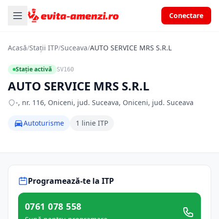
Conectare
Acasă
/
Stații ITP
/
Suceava
/
AUTO SERVICE MRS S.R.L
Stație activă
SV160
AUTO SERVICE MRS S.R.L
-, nr. 116, Oniceni, jud. Suceava, Oniceni, jud. Suceava
Autoturisme
1 linie ITP
Programează-te la ITP
0761 078 558