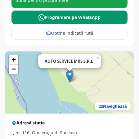
Sună pentru programare
Programare pe WhatsApp
Obține indicații rută
×
+
AUTO SERVICE MRS S.R.L
−
Navighează
Adresă stație
-, nr. 116, Oniceni, jud. Suceava