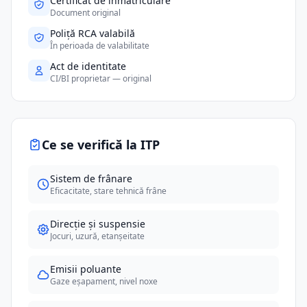
Certificat de înmatriculare
Document original
Poliță RCA valabilă
În perioada de valabilitate
Act de identitate
CI/BI proprietar — original
Ce se verifică la ITP
Sistem de frânare
Eficacitate, stare tehnică frâne
Direcție și suspensie
Jocuri, uzură, etanșeitate
Emisii poluante
Gaze eșapament, nivel noxe