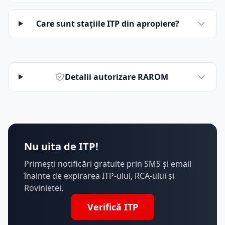
Care sunt stațiile ITP din apropiere?
Detalii autorizare RAROM
Nu uita de ITP!
Primești notificări gratuite prin SMS și email
înainte de expirarea ITP-ului, RCA-ului și
Rovinietei.
Verifică ITP