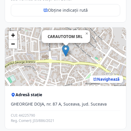
Obține indicații rută
×
+
CARAUTOTOM SRL
−
Navighează
Adresă stație
GHEORGHE DOJA, nr. 87 A, Suceava, jud. Suceava
CUI: 44225790
Reg. Comerț: J33/886/2021