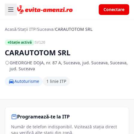
Conectare
Acasă
/
Stații ITP
/
Suceava
/
CARAUTOTOM SRL
Stație activă
SV120
CARAUTOTOM SRL
GHEORGHE DOJA, nr. 87 A, Suceava, jud. Suceava, Suceava,
jud. Suceava
Autoturisme
1 linie ITP
Programează-te la ITP
Număr de telefon indisponibil. Vizitează stația direct
sau verifică alte stații din zonă.