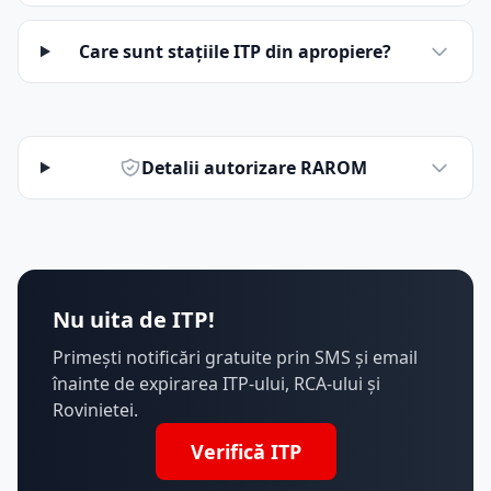
Care sunt stațiile ITP din apropiere?
Detalii autorizare RAROM
Nu uita de ITP!
Primești notificări gratuite prin SMS și email
înainte de expirarea ITP-ului, RCA-ului și
Rovinietei.
Verifică ITP