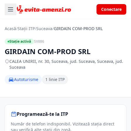
Conectare
Acasă
/
Stații ITP
/
Suceava
/
GIRDAIN COM-PROD SRL
Stație activă
SV086
GIRDAIN COM-PROD SRL
CALEA UNIRII, nr. 30, Suceava, jud. Suceava, Suceava, jud.
Suceava
Autoturisme
1 linie ITP
Programează-te la ITP
Număr de telefon indisponibil. Vizitează stația direct
sau verifică alte stații din zonă.