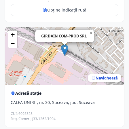
Obține indicații rută
×
+
GIRDAIN COM-PROD SRL
−
Navighează
Adresă stație
CALEA UNIRII, nr. 30, Suceava, jud. Suceava
CUI: 6095328
Reg. Comerț: J33/1262/1994