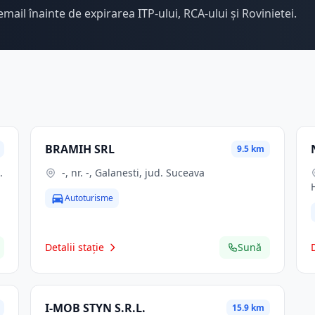
email înainte de expirarea ITP-ului, RCA-ului și Rovinietei.
BRAMIH SRL
9.5 km
-, nr. -, Galanesti, jud. Suceava
Autoturisme
Detalii stație
Sună
I-MOB STYN S.R.L.
15.9 km