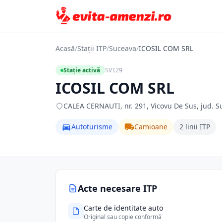
Acasă
/
Stații ITP
/
Suceava
/
ICOSIL COM SRL
Stație activă
SV129
ICOSIL COM SRL
CALEA CERNAUTI, nr. 291, Vicovu De Sus, jud. S
Autoturisme
Camioane
2 linii ITP
Acte necesare ITP
Carte de identitate auto
Original sau copie conformă