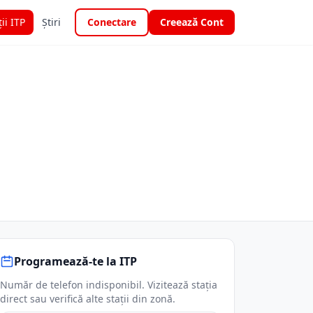
ții ITP
Știri
Conectare
Creează Cont
Programează-te la ITP
Număr de telefon indisponibil. Vizitează stația
direct sau verifică alte stații din zonă.