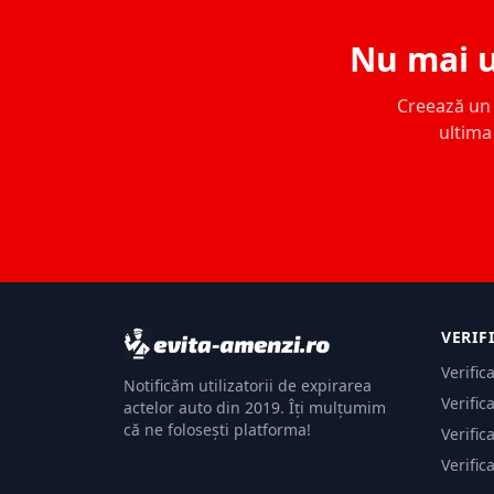
Nu mai u
Creează un c
ultima 
VERIF
Verific
Notificăm utilizatorii de expirarea
Verific
actelor auto din 2019. Îți mulțumim
că ne folosești platforma!
Verific
Verific