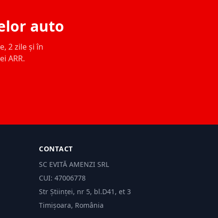
elor auto
 2 zile și în
ței ARR.
CONTACT
SC EVITĂ AMENZI SRL
CUI: 47006778
Str Științei, nr 5, bl.D41, et 3
Timișoara, România