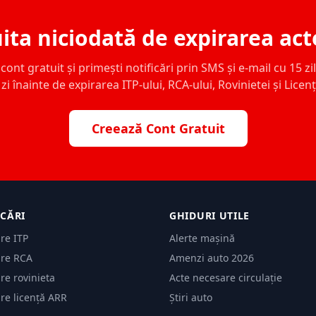
ita niciodată de expirarea act
ont gratuit și primești notificări prin SMS și e-mail cu 15 zile,
zi înainte de expirarea ITP-ului, RCA-ului, Rovinietei și Licen
Creează Cont Gratuit
ICĂRI
GHIDURI UTILE
are ITP
Alerte mașină
are RCA
Amenzi auto 2026
are rovinieta
Acte necesare circulație
are licență ARR
Știri auto