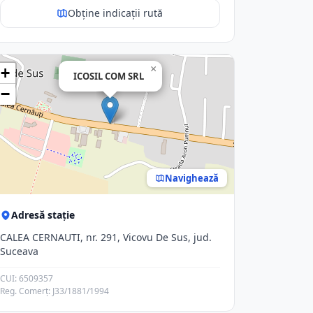
Obține indicații rută
×
+
ICOSIL COM SRL
−
Navighează
Adresă stație
CALEA CERNAUTI, nr. 291, Vicovu De Sus, jud.
Suceava
CUI: 6509357
Reg. Comerț: J33/1881/1994