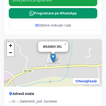
Sună pentru programare
Programare pe WhatsApp
Obține indicații rută
×
+
BRAMIH SRL
−
Navighează
Adresă stație
-, nr. -, Galanesti, jud. Suceava