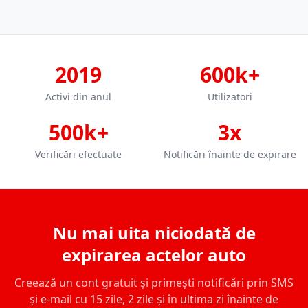
2019
600k+
Activi din anul
Utilizatori
500k+
3x
Verificări efectuate
Notificări înainte de expirare
Nu mai uita niciodată de
expirarea actelor auto
Creează un cont gratuit și primești notificări prin SMS
și e-mail cu 15 zile, 2 zile și în ultima zi înainte de