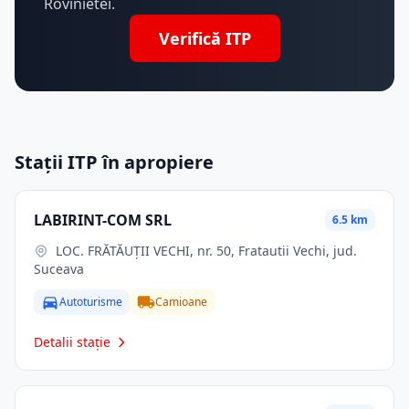
Rovinietei.
Verifică ITP
Stații ITP în apropiere
LABIRINT-COM SRL
6.5 km
LOC. FRĂTĂUŢII VECHI, nr. 50, Fratautii Vechi, jud.
Suceava
Autoturisme
Camioane
Detalii stație