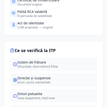
Certificat de înmatriculare
Document original
Poliță RCA valabilă
În perioada de valabilitate
Act de identitate
CI/BI proprietar — original
Ce se verifică la ITP
Sistem de frânare
Eficacitate, stare tehnică frâne
Direcție și suspensie
Jocuri, uzură, etanșeitate
Emisii poluante
Gaze eșapament, nivel noxe