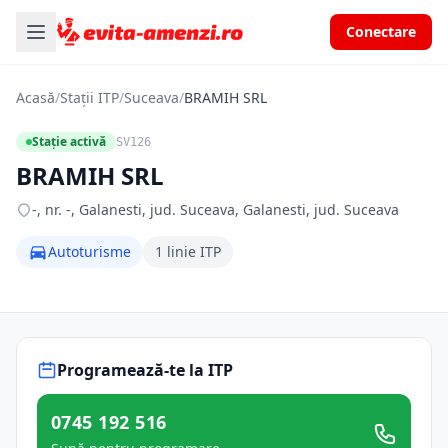
Conectare
Acasă
/
Stații ITP
/
Suceava
/
BRAMIH SRL
Stație activă
SV126
BRAMIH SRL
-, nr. -, Galanesti, jud. Suceava, Galanesti, jud. Suceava
Autoturisme
1 linie ITP
Programează-te la ITP
0745 192 516