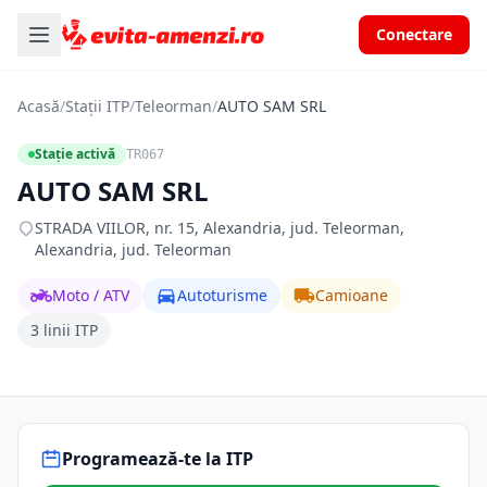
Conectare
Acasă
/
Stații ITP
/
Teleorman
/
AUTO SAM SRL
Stație activă
TR067
AUTO SAM SRL
STRADA VIILOR, nr. 15, Alexandria, jud. Teleorman,
Alexandria, jud. Teleorman
Moto / ATV
Autoturisme
Camioane
3 linii ITP
Programează-te la ITP