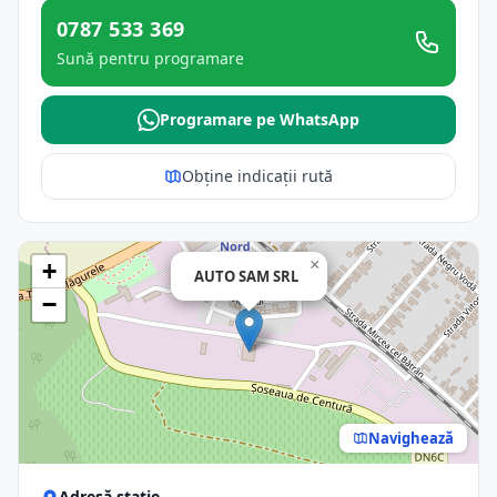
0787 533 369
Sună pentru programare
Programare pe WhatsApp
Obține indicații rută
×
+
AUTO SAM SRL
−
Navighează
Adresă stație