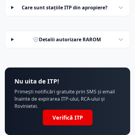
Care sunt stațiile ITP din apropiere?
Detalii autorizare RAROM
Nu uita de ITP!
Primești notificări gratuite prin SMS și email
înainte de expirarea ITP-ului, RCA-ului și
Rovinietei.
Verifică ITP