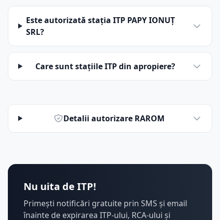
Este autorizată stația ITP PAPY IONUŢ
SRL?
Care sunt stațiile ITP din apropiere?
Detalii autorizare RAROM
Nu uita de ITP!
Primești notificări gratuite prin SMS și email
înainte de expirarea ITP-ului, RCA-ului și