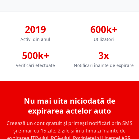
2019
600k+
Activi din anul
Utilizatori
500k+
3x
Verificări efectuate
Notificări înainte de expirare
Nu mai uita niciodată de
expirarea actelor auto
Creează un cont gratuit și primești notificări prin SMS
și e-mail cu 15 zile, 2 zile și în ultima zi înainte de
expirarea ITP-ului, RCA-ului, Rovinietei și Licenței ARR.