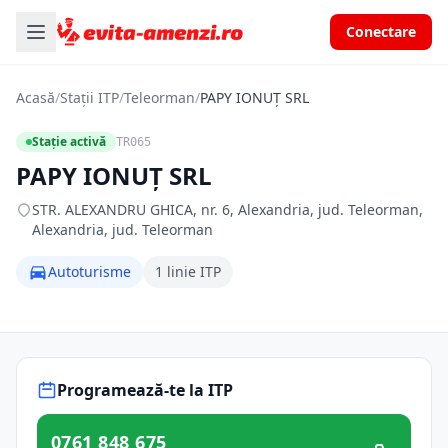
Conectare
Acasă
/
Stații ITP
/
Teleorman
/
PAPY IONUŢ SRL
Stație activă
TR065
PAPY IONUŢ SRL
STR. ALEXANDRU GHICA, nr. 6, Alexandria, jud. Teleorman,
Alexandria, jud. Teleorman
Autoturisme
1 linie ITP
Programează-te la ITP
0761 848 675