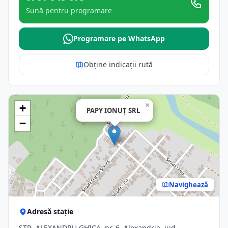
Sună pentru programare
Programare pe WhatsApp
Obține indicații rută
×
+
PAPY IONUŢ SRL
−
Navighează
Adresă stație
STR. ALEXANDRU GHICA, nr. 6, Alexandria, jud.