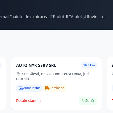
email înainte de expirarea ITP-ului, RCA-ului și Rovinietei.
AUTO NYK SERV SRL
16.5 km
Str. Găeşti, nr. 7A, Com. Letca Noua, jud.
Giurgiu
Autoturisme
Camioane
Detalii stație
Sună