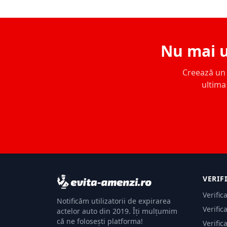
Nu mai u
Creează un c
ultima 
VERIF
Verific
Notificăm utilizatorii de expirarea
Verific
actelor auto din 2019. Îți mulțumim
că ne folosești platforma!
Verific