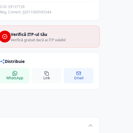
CUI: 29137139
Reg. Comerț: /J2011000595344
Verifică ITP-ul tău
Verifică gratuit dacă ai ITP valabil
Distribuie
WhatsApp
Link
Email