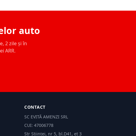
elor auto
 2 zile și în
ței ARR.
CONTACT
SC EVITĂ AMENZI SRL
CUI: 47006778
Str Științei, nr 5, bl.D41, et 3