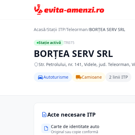
Acasă
/
Stații ITP
/
Teleorman
/
BORŢEA SERV SRL
Stație activă
TR075
BORŢEA SERV SRL
Str. Petrolului, nr. 141, Videle, jud. Teleorman, 
Autoturisme
Camioane
2 linii ITP
Acte necesare ITP
Carte de identitate auto
Original sau copie conformă