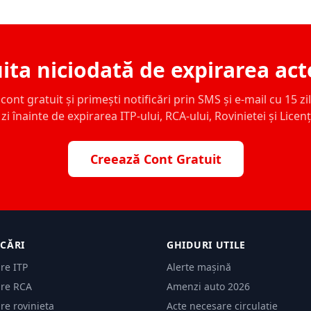
ita niciodată de expirarea act
ont gratuit și primești notificări prin SMS și e-mail cu 15 zile,
zi înainte de expirarea ITP-ului, RCA-ului, Rovinietei și Licen
Creează Cont Gratuit
ICĂRI
GHIDURI UTILE
are ITP
Alerte mașină
are RCA
Amenzi auto 2026
are rovinieta
Acte necesare circulație