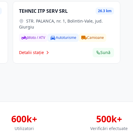
TEHNIC ITP SERV SRL
26.3 km
STR. PALANCA, nr. 1, Bolintin-Vale, jud.
Giurgiu
Moto / ATV
Autoturisme
Camioane
Detalii stație
Sună
600k+
500k+
Utilizatori
Verificări efectuate