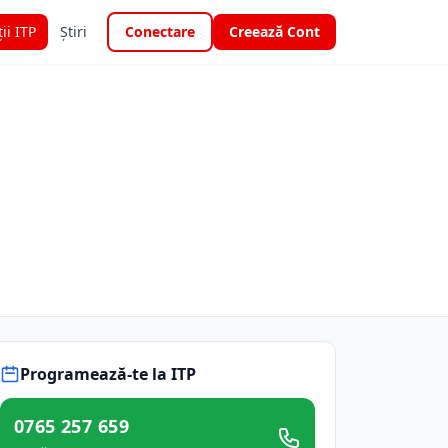
ții ITP
Știri
Conectare
Creează Cont
Programează-te la ITP
0765 257 659