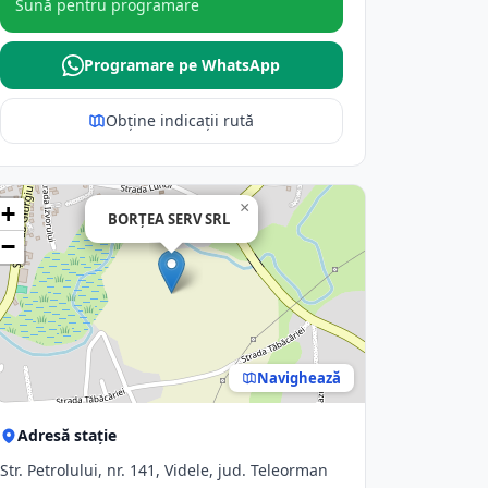
Sună pentru programare
Programare pe WhatsApp
Obține indicații rută
×
+
BORŢEA SERV SRL
−
Navighează
Adresă stație
Str. Petrolului, nr. 141, Videle, jud. Teleorman