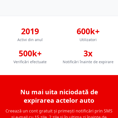
2019
600k+
Activi din anul
Utilizatori
500k+
3x
Verificări efectuate
Notificări înainte de expirare
Nu mai uita niciodată de
expirarea actelor auto
Creează un cont gratuit și primești notificări prin SMS
și e-mail cu 15 zile, 2 zile și în ultima zi înainte de