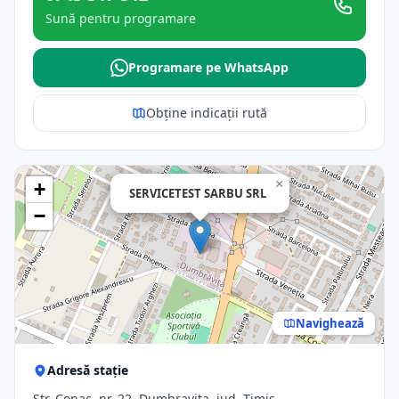
Sună pentru programare
Programare pe WhatsApp
Obține indicații rută
×
+
SERVICETEST SARBU SRL
−
Navighează
Adresă stație
Str. Conac, nr. 22, Dumbravita, jud. Timis