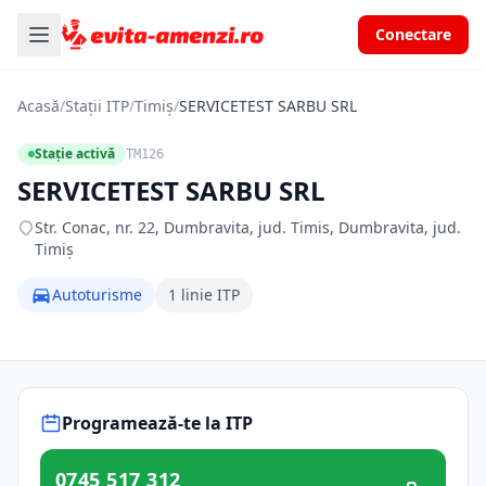
Conectare
Acasă
/
Stații ITP
/
Timiș
/
SERVICETEST SARBU SRL
Stație activă
TM126
SERVICETEST SARBU SRL
Str. Conac, nr. 22, Dumbravita, jud. Timis, Dumbravita, jud.
Timiș
Autoturisme
1 linie ITP
Programează-te la ITP
0745 517 312