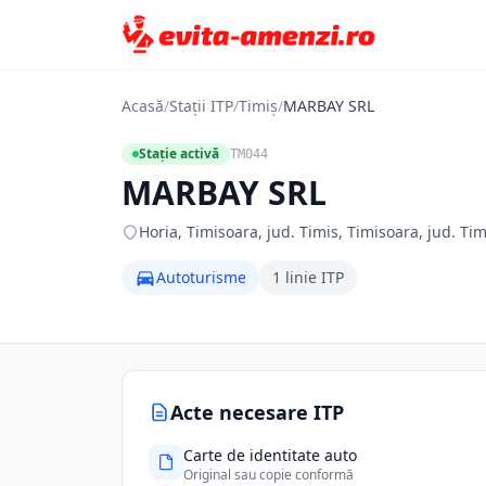
Acasă
/
Stații ITP
/
Timiș
/
MARBAY SRL
Stație activă
TM044
MARBAY SRL
Horia, Timisoara, jud. Timis, Timisoara, jud. Tim
Autoturisme
1 linie ITP
Acte necesare ITP
Carte de identitate auto
Original sau copie conformă