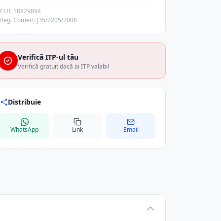
CUI: 18829894
Reg. Comerț: J35/2205/2006
Verifică ITP-ul tău
Verifică gratuit dacă ai ITP valabil
Distribuie
WhatsApp
Link
Email