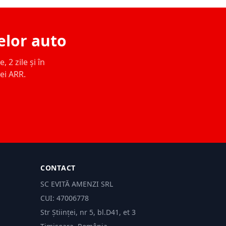
elor auto
 2 zile și în
ței ARR.
CONTACT
SC EVITĂ AMENZI SRL
CUI: 47006778
Str Științei, nr 5, bl.D41, et 3