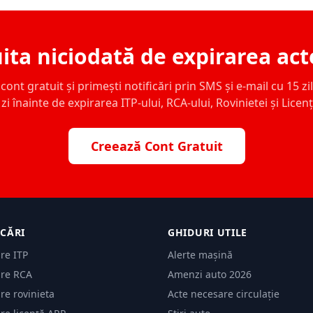
ita niciodată de expirarea act
ont gratuit și primești notificări prin SMS și e-mail cu 15 zile,
zi înainte de expirarea ITP-ului, RCA-ului, Rovinietei și Licen
Creează Cont Gratuit
ICĂRI
GHIDURI UTILE
are ITP
Alerte mașină
are RCA
Amenzi auto 2026
are rovinieta
Acte necesare circulație