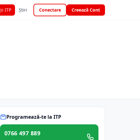
ții ITP
Știri
Conectare
Creează Cont
Programează-te la ITP
0766 497 889