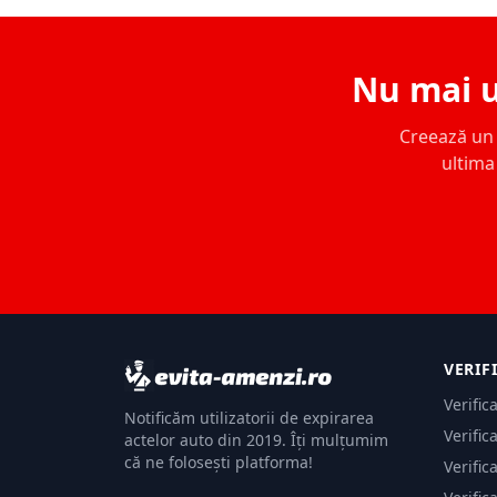
Nu mai u
Creează un c
ultima 
VERIF
Verific
Notificăm utilizatorii de expirarea
Verific
actelor auto din 2019. Îți mulțumim
că ne folosești platforma!
Verific