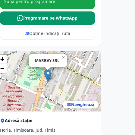
Sună pentru programare
Programare pe WhatsApp
Obține indicații rută
×
+
MARBAY SRL
−
Navighează
Adresă stație
Horia, Timisoara, jud. Timis