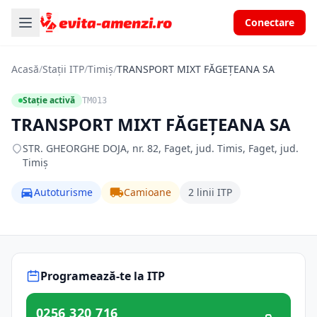
Conectare
Acasă
/
Stații ITP
/
Timiș
/
TRANSPORT MIXT FĂGEŢEANA SA
Stație activă
TM013
TRANSPORT MIXT FĂGEŢEANA SA
STR. GHEORGHE DOJA, nr. 82, Faget, jud. Timis, Faget, jud.
Timiș
Autoturisme
Camioane
2 linii ITP
Programează-te la ITP
0256 320 716