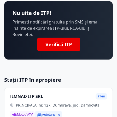
Nu uita de ITP!
Primești notificări gratuite prin SMS și email
înainte de expirarea ITP-ului, RCA-ului și
Rovinietei.
Verifică ITP
Stații ITP în apropiere
TIMNAD ITP SRL
7 km
PRINCIPALA, nr. 127, Dumbrava, jud. Dambovita
Moto / ATV
Autoturisme