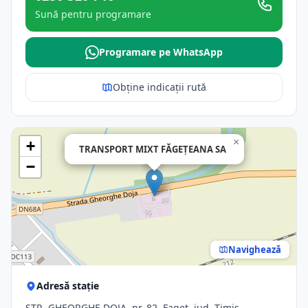
Sună pentru programare
Programare pe WhatsApp
Obține indicații rută
×
+
TRANSPORT MIXT FĂGEŢEANA SA
−
Navighează
Adresă stație
STR. GHEORGHE DOJA, nr. 82, Faget, jud. Timis