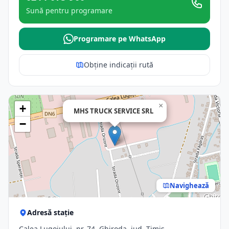
Sună pentru programare
Programare pe WhatsApp
Obține indicații rută
×
+
MHS TRUCK SERVICE SRL
−
Navighează
Adresă stație
Calea Lugojului, nr. 74, Ghiroda, jud. Timis