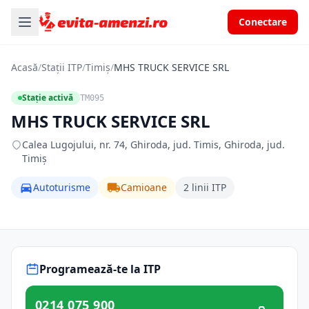
Conectare
Acasă
/
Stații ITP
/
Timiș
/
MHS TRUCK SERVICE SRL
Stație activă
TM095
MHS TRUCK SERVICE SRL
Calea Lugojului, nr. 74, Ghiroda, jud. Timis, Ghiroda, jud.
Timiș
Autoturisme
Camioane
2 linii ITP
Programează-te la ITP
0214 075 900