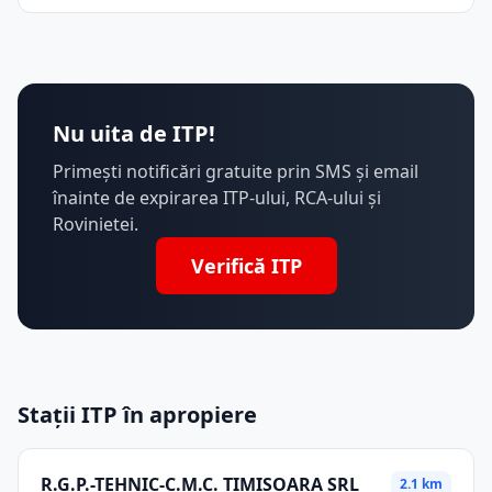
Nu uita de ITP!
Primești notificări gratuite prin SMS și email
înainte de expirarea ITP-ului, RCA-ului și
Rovinietei.
Verifică ITP
Stații ITP în apropiere
R.G.P.-TEHNIC-C.M.C. TIMISOARA SRL
2.1 km