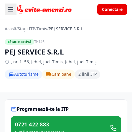
Conectare
Acasă
/
Stații ITP
/
Timiș
/
PEJ SERVICE S.R.L
Stație activă
TM146
PEJ SERVICE S.R.L
-, nr. 1156, Jebel, jud. Timis, Jebel, jud. Timiș
Autoturisme
Camioane
2 linii ITP
Programează-te la ITP
0721 422 883