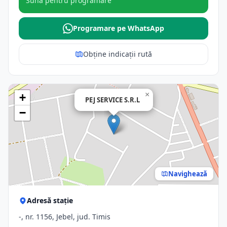
Sună pentru programare
Programare pe WhatsApp
Obține indicații rută
×
+
PEJ SERVICE S.R.L
−
Navighează
Adresă stație
-, nr. 1156, Jebel, jud. Timis