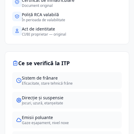
Certificat de înmatriculare
Document original
Poliță RCA valabilă
În perioada de valabilitate
Act de identitate
CI/BI proprietar — original
Ce se verifică la ITP
Sistem de frânare
Eficacitate, stare tehnică frâne
Direcție și suspensie
Jocuri, uzură, etanșeitate
Emisii poluante
Gaze eșapament, nivel noxe