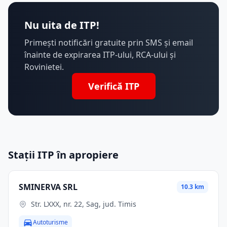
Nu uita de ITP!
Primești notificări gratuite prin SMS și email
înainte de expirarea ITP-ului, RCA-ului și
Rovinietei.
Verifică ITP
Stații ITP în apropiere
SMINERVA SRL
10.3 km
Str. LXXX, nr. 22, Sag, jud. Timis
Autoturisme