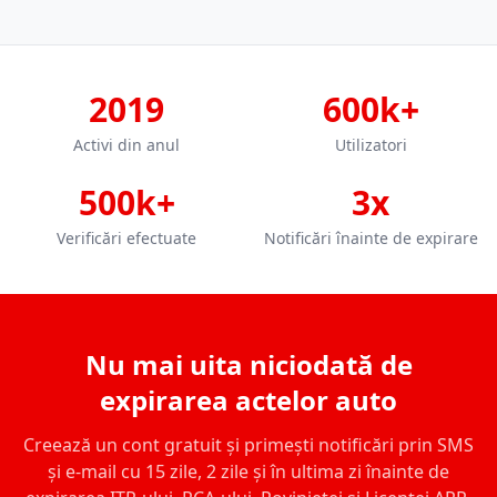
2019
600k+
Activi din anul
Utilizatori
500k+
3x
Verificări efectuate
Notificări înainte de expirare
Nu mai uita niciodată de
expirarea actelor auto
Creează un cont gratuit și primești notificări prin SMS
și e-mail cu 15 zile, 2 zile și în ultima zi înainte de