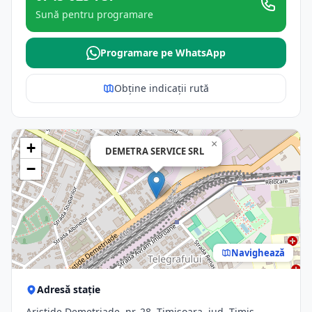
Sună pentru programare
Programare pe WhatsApp
Obține indicații rută
×
+
DEMETRA SERVICE SRL
−
Navighează
Adresă stație
Aristide Demetriade, nr. 28, Timisoara, jud. Timis