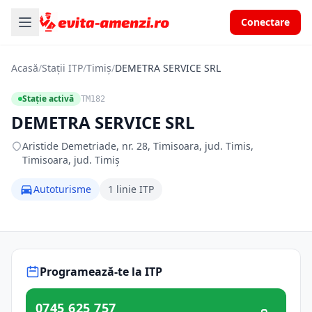
Conectare
Acasă
/
Stații ITP
/
Timiș
/
DEMETRA SERVICE SRL
Stație activă
TM182
DEMETRA SERVICE SRL
Aristide Demetriade, nr. 28, Timisoara, jud. Timis,
Timisoara, jud. Timiș
Autoturisme
1 linie ITP
Programează-te la ITP
0745 625 757