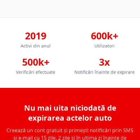
2019
600k+
Activi din anul
Utilizatori
500k+
3x
Verificări efectuate
Notificări înainte de expirare
Nu mai uita niciodată de
expirarea actelor auto
Creează un cont gratuit și primești notificări prin SMS
și e-mail cu 15 zile, 2 zile și în ultima zi înainte de