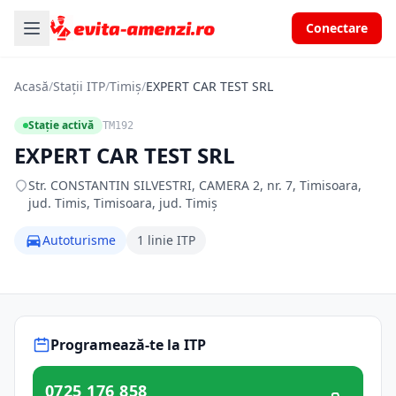
Conectare
Acasă
/
Stații ITP
/
Timiș
/
EXPERT CAR TEST SRL
Stație activă
TM192
EXPERT CAR TEST SRL
Str. CONSTANTIN SILVESTRI, CAMERA 2, nr. 7, Timisoara,
jud. Timis, Timisoara, jud. Timiș
Autoturisme
1 linie ITP
Programează-te la ITP
0725 176 858