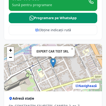
Sună pentru programare
Programare pe WhatsApp
Obține indicații rută
×
+
EXPERT CAR TEST SRL
−
Navighează
Adresă stație
Str. CONSTANTIN SILVESTRI, CAMERA 2, nr. 7,