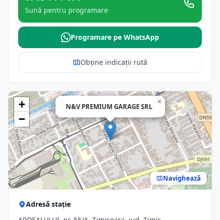
Sună pentru programare
Programare pe WhatsApp
Obține indicații rută
×
+
N&V PREMIUM GARAGE SRL
−
Navighează
Adresă stație
ARDEALULUI, nr. 55/A, Timisoara, jud. Timis