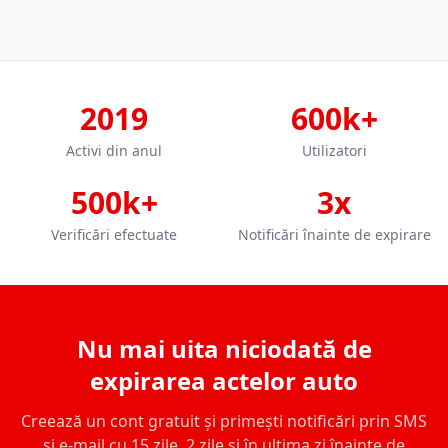
2019
600k+
Activi din anul
Utilizatori
500k+
3x
Verificări efectuate
Notificări înainte de expirare
Nu mai uita niciodată de
expirarea actelor auto
Creează un cont gratuit și primești notificări prin SMS
și e-mail cu 15 zile, 2 zile și în ultima zi înainte de