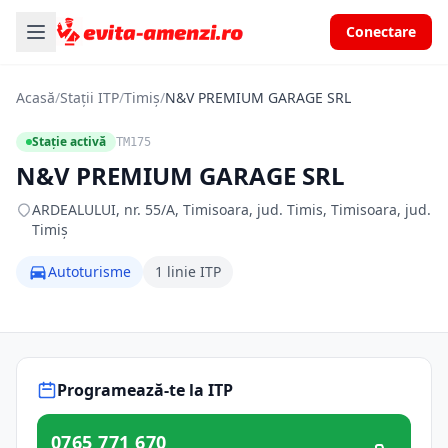
Conectare
Acasă
/
Stații ITP
/
Timiș
/
N&V PREMIUM GARAGE SRL
Stație activă
TM175
N&V PREMIUM GARAGE SRL
ARDEALULUI, nr. 55/A, Timisoara, jud. Timis, Timisoara, jud.
Timiș
Autoturisme
1 linie ITP
Programează-te la ITP
0765 771 670