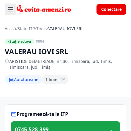
Conectare
Acasă
/
Stații ITP
/
Timiș
/
VALERAU IOVI SRL
Stație activă
TM094
VALERAU IOVI SRL
ARISTIDE DEMETRIADE, nr. 30, Timisoara, jud. Timis,
Timisoara, jud. Timiș
Autoturisme
1 linie ITP
Programează-te la ITP
0745 528 399