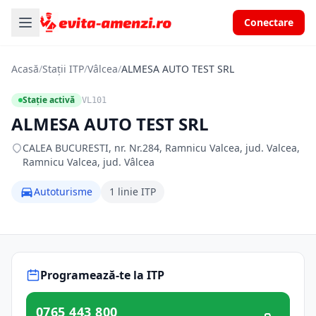
Conectare
Acasă
/
Stații ITP
/
Vâlcea
/
ALMESA AUTO TEST SRL
Stație activă
VL101
ALMESA AUTO TEST SRL
CALEA BUCURESTI, nr. Nr.284, Ramnicu Valcea, jud. Valcea,
Ramnicu Valcea, jud. Vâlcea
Autoturisme
1 linie ITP
Programează-te la ITP
0765 443 800