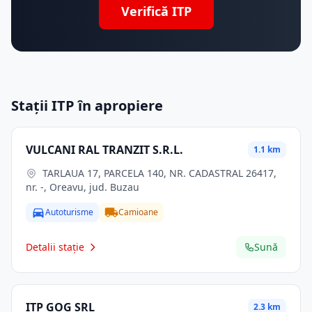
Verifică ITP
Stații ITP în apropiere
VULCANI RAL TRANZIT S.R.L.
1.1 km
TARLAUA 17, PARCELA 140, NR. CADASTRAL 26417,
nr. -, Oreavu, jud. Buzau
Autoturisme
Camioane
Detalii stație
Sună
ITP GOG SRL
2.3 km