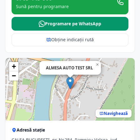
Sună pentru programare
Programare pe WhatsApp
Obține indicații rută
×
+
ALMESA AUTO TEST SRL
−
Navighează
Adresă stație
CALEA BUCURESTI, nr. Nr.284, Ramnicu Valcea, jud.