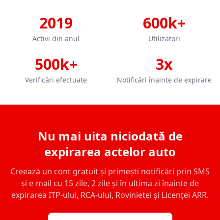
2019
600k+
Activi din anul
Utilizatori
500k+
3x
Verificări efectuate
Notificări înainte de expirare
Nu mai uita niciodată de
expirarea actelor auto
Creează un cont gratuit și primești notificări prin SMS
și e-mail cu 15 zile, 2 zile și în ultima zi înainte de
expirarea ITP-ului, RCA-ului, Rovinietei și Licenței ARR.